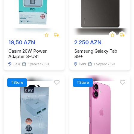
19,50 AZN
2 250 AZN
Casim 20W Power
Samsung Galaxy Tab
Adapter S-U81
S9+
Bakı
1 yanvar 2023
Bakı
1 oktyabr 2023
TStore
TStore