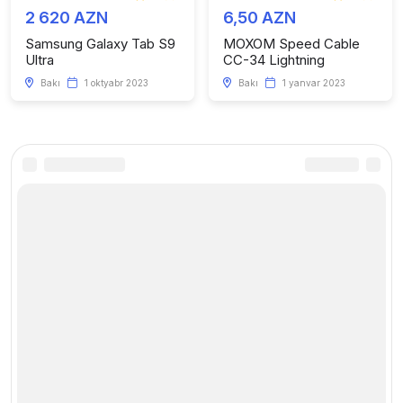
2 620 AZN
6,50 AZN
Samsung Galaxy Tab S9
MOXOM Speed Cable
Ultra
CC-34 Lightning
Bakı
1 oktyabr 2023
Bakı
1 yanvar 2023
Kataloq
Faydalı linklər
Telefonlar
Haqqımızda
Kompüter və Planşetlər
Saytda reklam
Smart cihazlar
Xəbərlər
Aksesuarlar
Mağaza yarat