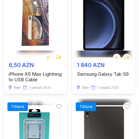
6,50 AZN
1 840 AZN
iPhone XS Max Lightning
Samsung Galaxy Tab S9
to USB Cable
Bakı
1 yanvar 2023
Bakı
1 noyabr 2023
TStore
TStore