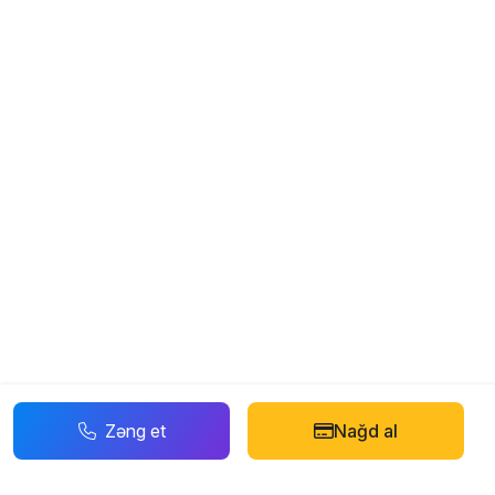
Zəng et
Nağd al