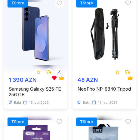
TStore
TStore
1 390 AZN
48 AZN
Samsung Galaxy S25 FE
NeePho NP-8840 Tripod
256 GB
Bakı
16 iyul 2026
Bakı
18 iyul 2026
TStore
TStore