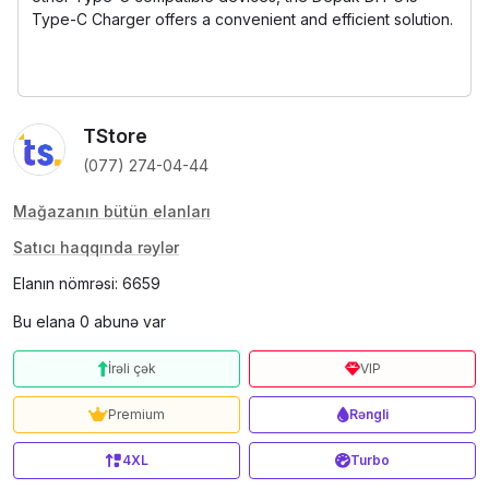
Type-C Charger offers a convenient and efficient solution.
TStore
(077) 274-04-44
Mağazanın bütün elanları
Satıcı haqqında rəylər
Elanın nömrəsi: 6659
Bu elana 0 abunə var
İrəli çək
VIP
Premium
Rəngli
4XL
Turbo