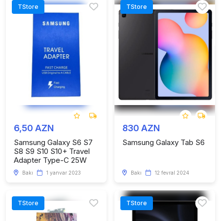
TStore
TStore
6,50 AZN
830 AZN
Samsung Galaxy S6 S7
Samsung Galaxy Tab S6
S8 S9 S10 S10+ Travel
Adapter Type-C 25W
Bakı
1 yanvar 2023
Bakı
12 fevral 2024
TStore
TStore