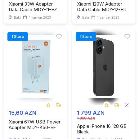
Xiaomi 33W Adapter
Xiaomi 120W Adapter
Data Cable MDY-11-EZ
Data Cable MDY-12-ED
Bakı
1 yanvar 2023
Bakı
1 yanvar 2023
TStore
TStore
15,60 AZN
1 799 AZN
1 859 AZN
Xiaomi 67W USB Power
Apple iPhone 16 128 GB
Adapter MDY-K50-EF
Black