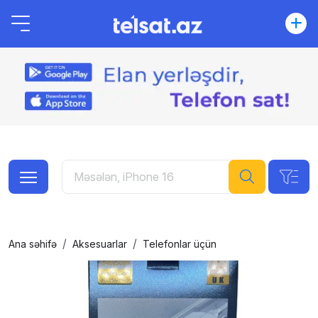
Ana səhifə
Aksesuarlar
Telefonlar üçün