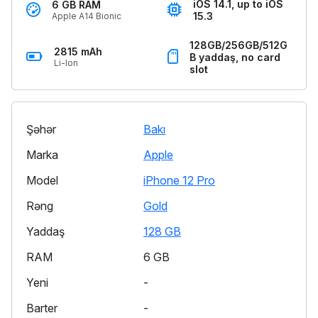
iOS 14.1, up to iOS
6 GB RAM
15.3
Apple A14 Bionic
128GB/256GB/512G
2815 mAh
B yaddaş, no card
Li-Ion
slot
Şəhər
Bakı
Marka
Apple
Model
iPhone 12 Pro
Rəng
Gold
Yaddaş
128 GB
RAM
6 GB
Yeni
-
Barter
-