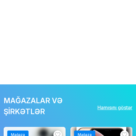
MAĞAZALAR VƏ
Hamısını göstər
ŞİRKƏTLƏR
Mağaza
Mağaza