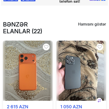
BƏNZƏR
Hamısını göstər
ELANLAR (22)
2 615 AZN
1 050 AZN