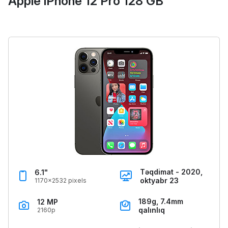
Apple iPhone 12 Pro 128 GB
Təqdimat - 2020,
6.1"
oktyabr 23
1170x2532 pixels
189g, 7.4mm
12 MP
qalınlıq
2160p