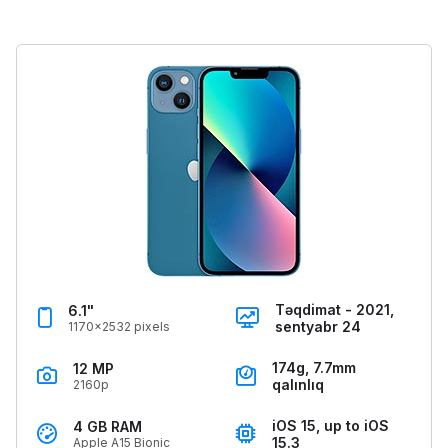
Təqdimat - 2021,
6.1"
sentyabr 24
1170x2532 pixels
174g, 7.7mm
12 MP
qalınlıq
2160p
iOS 15, up to iOS
4 GB RAM
15.3
Apple A15 Bionic