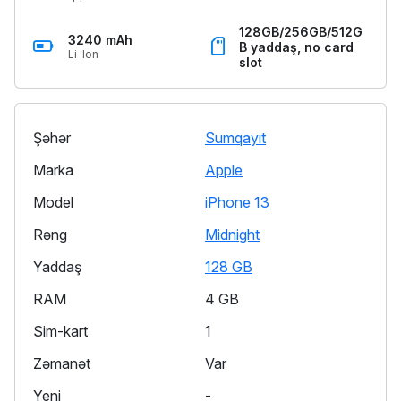
128GB/256GB/512G
3240 mAh
B yaddaş, no card
Li-Ion
slot
Şəhər
Sumqayıt
Marka
Apple
Model
iPhone 13
Rəng
Midnight
Yaddaş
128 GB
RAM
4 GB
Sim-kart
1
Zəmanət
Var
Yeni
-