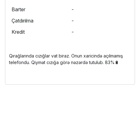
Barter
-
Çatdırılma
-
Kredit
-
Qırağlarında cızığlar vat biraz. Onun xaricində açılmamış
telefondu. Qiymət cızığa görə nəzərdə tutulub. 83%🔋