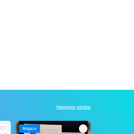
Hamısını göstər
Mağaza