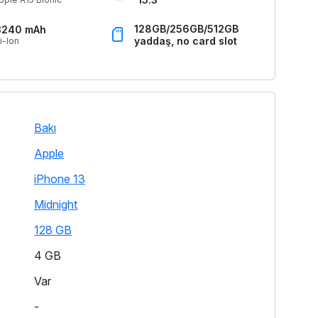
128GB/256GB/512GB
3240 mAh
yaddaş, no card slot
i-Ion
Bakı
Apple
iPhone 13
Midnight
128 GB
4 GB
Var
-