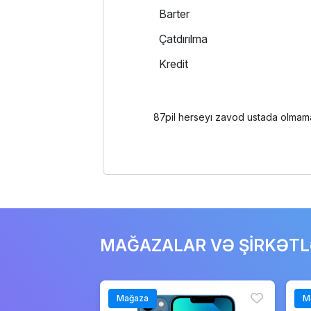
Barter
Çatdırılma
Kredit
87pil herseyı zavod ustada olmamam
MAĞAZALAR VƏ ŞİRKƏT
Mağaza
M