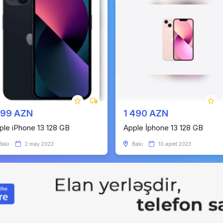
199 AZN
1 490 AZN
ple iPhone 13 128 GB
Apple İphone 13 128 GB
Bakı
2 may 2023
Bakı
10 aprel 2023