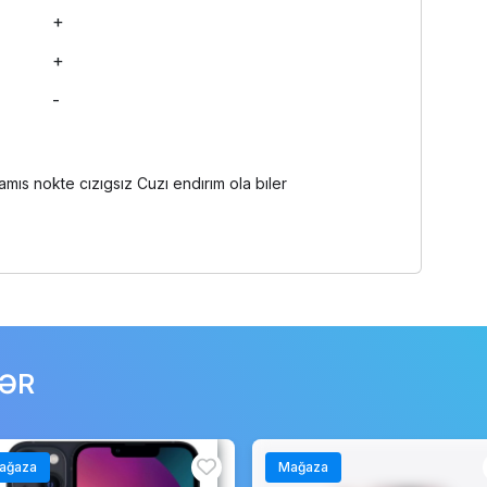
+
+
-
ıs nokte cızıgsız Cuzı endırım ola bıler
LƏR
ağaza
Mağaza