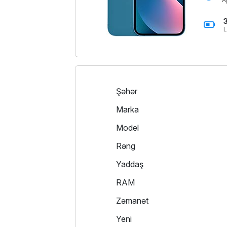
L
Şəhər
Marka
Model
Rəng
Yaddaş
RAM
Zəmanət
Yeni