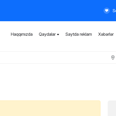
Se
Haqqımızda
Qaydalar
Saytda reklam
Xəbərlər
İstifadəçi razılaşması
Ümumi qaydalar
Məxfilik siyasəti
Ödənişli xidmətlər