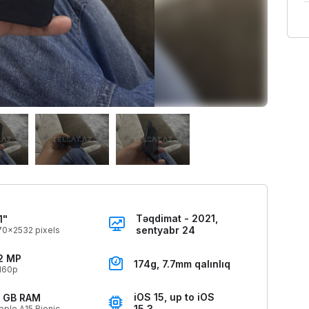
Təqdimat - 2021,
1"
sentyabr 24
70x2532 pixels
2 MP
174g, 7.7mm qalınlıq
160p
iOS 15, up to iOS
 GB RAM
15.3
pple A15 Bionic