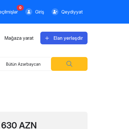
0
çilmişlər
Giriş
Qeydiyyat
600.00 AZN
Apple iPhone 13 128 GB
Emil
Mağaza yarat
Elan yerləşdir
Bütün Azərbaycan
1199.00 AZN
Apple iPhone 13 128 GB
Telefon Baku
1429.00 AZN
Apple iPhone 13 128 GB
TStore
630 AZN