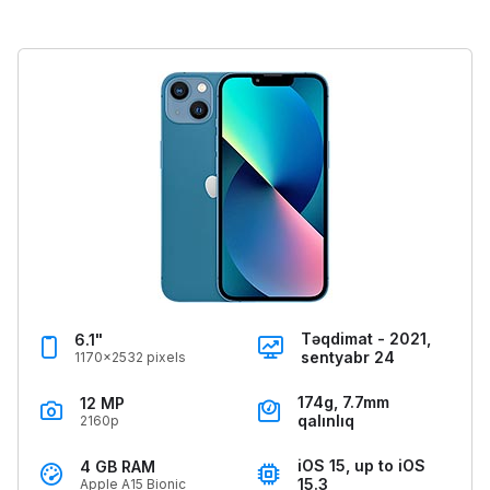
Təqdimat - 2021,
6.1"
sentyabr 24
1170x2532 pixels
174g, 7.7mm
12 MP
qalınlıq
2160p
iOS 15, up to iOS
4 GB RAM
15.3
Apple A15 Bionic