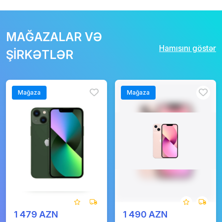
MAĞAZALAR VƏ
Hamısını göstər
ŞİRKƏTLƏR
Mağaza
Mağaza
1 479 AZN
1 490 AZN