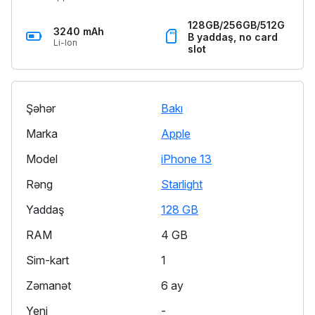
128GB/256GB/512G
3240 mAh
B yaddaş, no card
Li-Ion
slot
Şəhər
Bakı
Marka
Apple
Model
iPhone 13
Rəng
Starlight
Yaddaş
128 GB
RAM
4 GB
Sim-kart
1
Zəmanət
6 ay
Yeni
-