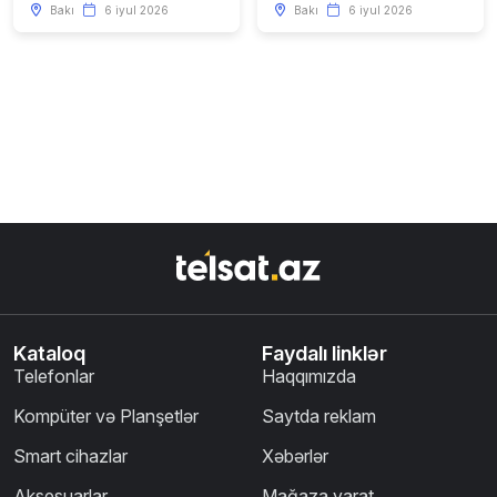
Bakı
6 iyul 2026
Bakı
6 iyul 2026
Kataloq
Faydalı linklər
Telefonlar
Haqqımızda
Kompüter və Planşetlər
Saytda reklam
Smart cihazlar
Xəbərlər
Aksesuarlar
Mağaza yarat