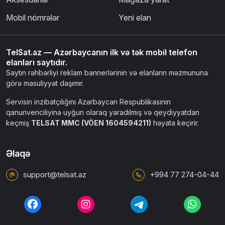
Mobil nömrələr
Yeni elan
TelSat.az — Azərbaycanın ilk və tək mobil telefon
elanları saytıdır.
Saytın rəhbərliyi reklam bannerlərinin və elanların məzmununa
görə məsuliyyət daşımır.
Servisin inzibatçılığını Azərbaycan Respublikasının
qanunvericiliyinə uyğun olaraq yaradılmış və qeydiyyatdan
keçmiş
TELSAT MMC (VÖEN 1604594211)
həyata keçirir.
Əlaqə
support@telsat.az
+994 77 274-04-44