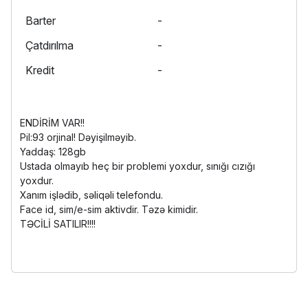
Barter
-
Çatdırılma
-
Kredit
-
ENDİRİM VAR!!
Pil:93 orjinal! Dəyişilməyib.
Yaddaş: 128gb
Ustada olmayıb heç bir problemi yoxdur, sınığı cızığı
yoxdur.
Xanım işlədib, səliqəli telefondu.
Face id, sim/e-sim aktivdir. Təzə kimidir.
TƏCİLİ SATILIR!!!!