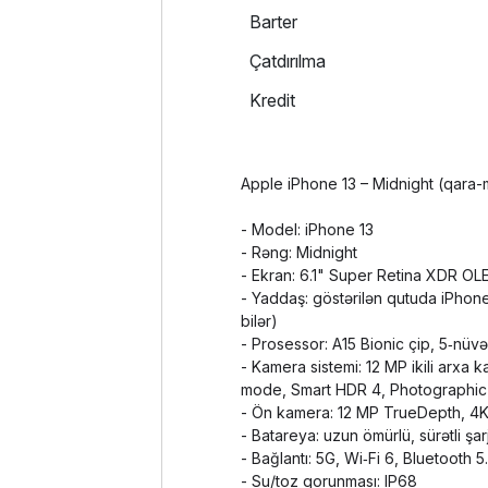
Barter
Çatdırılma
Kredit
Apple iPhone 13 – Midnight (qara-ma
- Model: iPhone 13
- Rəng: Midnight
- Ekran: 6.1" Super Retina XDR OLE
- Yaddaş: göstərilən qutuda iPhon
bilər)
- Prosessor: A15 Bionic çip, 5‑nüvə
- Kamera sistemi: 12 MP ikili arxa
mode, Smart HDR 4, Photographic
- Ön kamera: 12 MP TrueDepth, 4K
- Batareya: uzun ömürlü, sürətli şa
- Bağlantı: 5G, Wi‑Fi 6, Bluetooth 5
- Su/toz qorunması: IP68