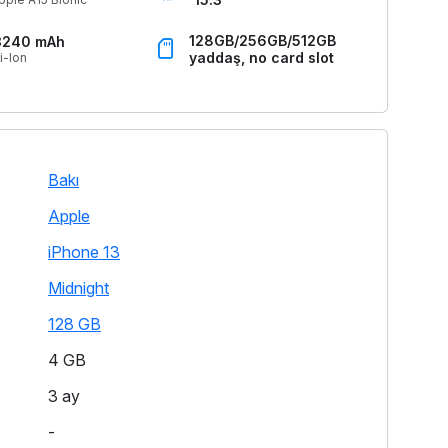
128GB/256GB/512GB
3240 mAh
yaddaş, no card slot
i-Ion
Bakı
Apple
iPhone 13
Midnight
128 GB
4 GB
3 ay
-