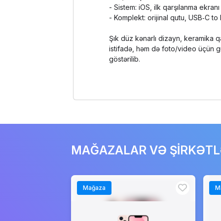
- Sistem: iOS, ilk qarşılanma ekranı
- Komplekt: orijinal qutu, USB‑C to
Şık düz kənarlı dizayn, keramika q
istifadə, həm də foto/video üçün g
göstərilib.
MAĞAZALAR VƏ ŞİRKƏT
Mağaza
M