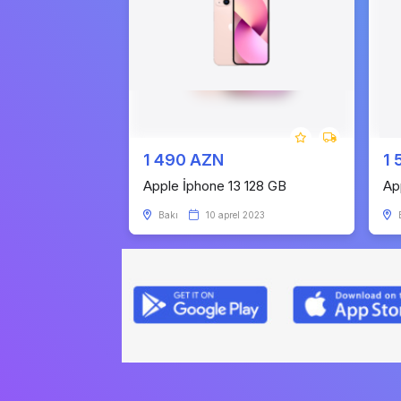
1 490 AZN
1 
Apple İphone 13 128 GB
Ap
Bakı
10 aprel 2023