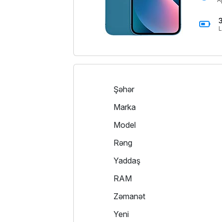
L
Şəhər
Marka
Model
Rəng
Yaddaş
RAM
Zəmanət
Yeni