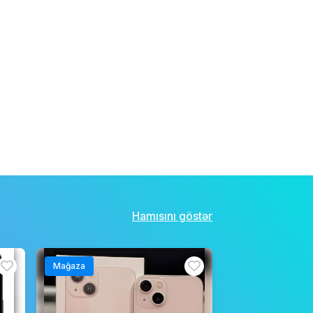
Hamısını göstər
Mağaza