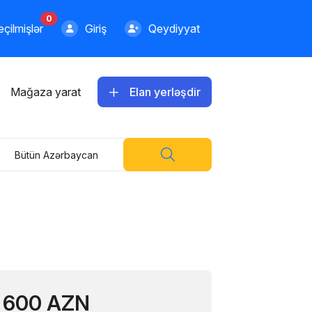
0
600.00 AZN
çilmişlər
Giriş
Qeydiyyat
Apple iPhone 13 128 GB
Emil
Mağaza yarat
Elan yerləşdir
720.00 AZN
Bütün Azərbaycan
Apple iPhone 13 128 GB
Ceyhun adgozell
1199.00 AZN
Apple iPhone 13 128 GB
Telefon Baku
600 AZN