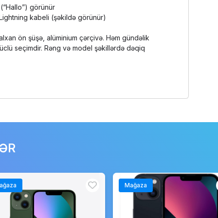
 (“Hallo”) görünür
 Lightning kabeli (şəkildə görünür)
alxan ön şüşə, alüminium çərçivə. Həm gündəlik
üclü seçimdir. Rəng və model şəkillərdə dəqiq
LƏR
ağaza
Mağaza