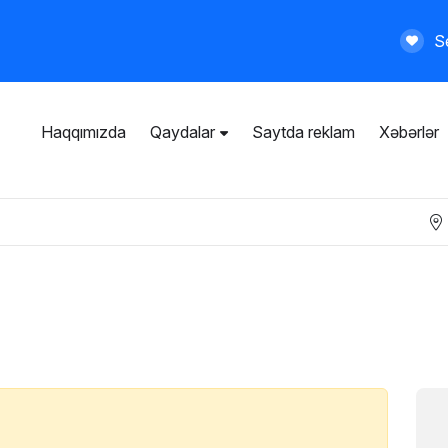
Se
Haqqımızda
Qaydalar
Saytda reklam
Xəbərlər
İstifadəçi razılaşması
Ümumi qaydalar
Məxfilik siyasəti
Ödənişli xidmətlər