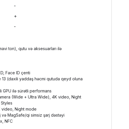
-
+
-
vi ton), qutu və aksesuarları ilə
D, Face ID çenti
e 13 (daxili yaddaş həcmi qutuda qeyd oluna
li GPU ilə sürətli performans
 kamera (Wide + Ultra Wide), 4K video, Night
 Styles
 video, Night mode
rj və MagSafe/qi simsiz şarj dəstəyi
.x, NFC