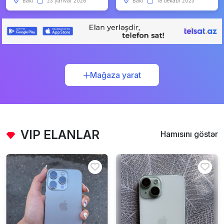
Bakı
23 yanvar 2026
Bakı
18 dekabr 2023
Mağaza yarat
VIP ELANLAR
Hamısını göstər