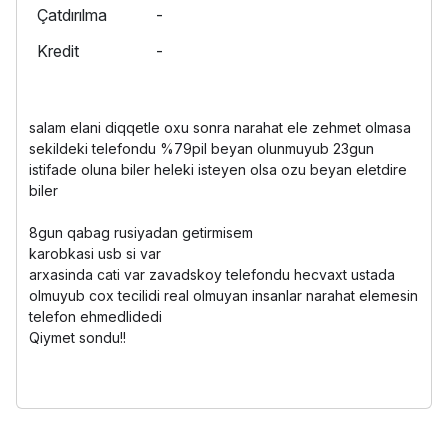
Çatdırılma
-
Kredit
-
salam elani diqqetle oxu sonra narahat ele zehmet olmasa
sekildeki telefondu %79pil beyan olunmuyub 23gun
istifade oluna biler heleki isteyen olsa ozu beyan eletdire
biler
8gun qabag rusiyadan getirmisem
karobkasi usb si var
arxasinda cati var zavadskoy telefondu hecvaxt ustada
olmuyub cox tecilidi real olmuyan insanlar narahat elemesin
telefon ehmedlidedi
Qiymet sondu!!