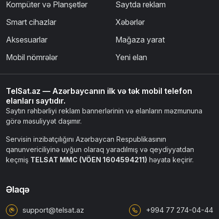
Kompüter və Planşetlər
Saytda reklam
Smart cihazlar
Xəbərlər
Aksesuarlar
Mağaza yarat
Mobil nömrələr
Yeni elan
TelSat.az — Azərbaycanın ilk və tək mobil telefon
elanları saytıdır.
Saytın rəhbərliyi reklam bannerlərinin və elanların məzmununa
görə məsuliyyət daşımır.
Servisin inzibatçılığını Azərbaycan Respublikasının
qanunvericiliyinə uyğun olaraq yaradılmış və qeydiyyatdan
keçmiş
TELSAT MMC (VÖEN 1604594211)
həyata keçirir.
Əlaqə
support@telsat.az
+994 77 274-04-44