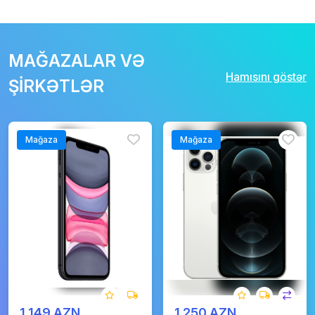
MAĞAZALAR VƏ
Hamısını göstər
ŞİRKƏTLƏR
Mağaza
Mağaza
1 149 AZN
1 250 AZN