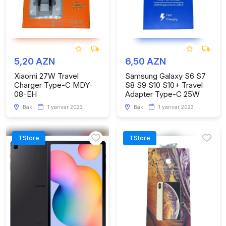
5,20 AZN
6,50 AZN
Xiaomi 27W Travel
Samsung Galaxy S6 S7
Charger Type-C MDY-
S8 S9 S10 S10+ Travel
08-EH
Adapter Type-C 25W
Bakı
1 yanvar 2023
Bakı
1 yanvar 2023
TStore
TStore