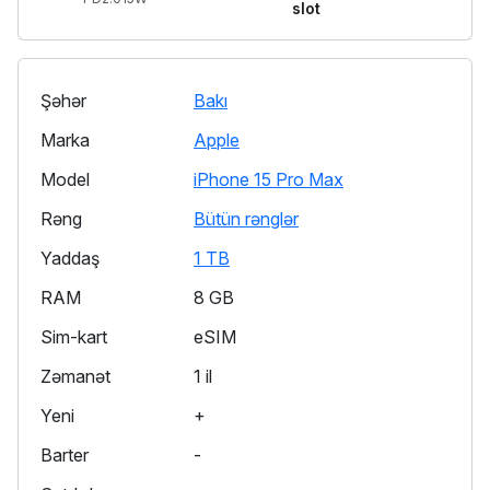
slot
Şəhər
Bakı
Marka
Apple
Model
iPhone 15 Pro Max
Rəng
Bütün rənglər
Yaddaş
1 TB
RAM
8 GB
Sim-kart
eSIM
Zəmanət
1 il
Yeni
+
Barter
-