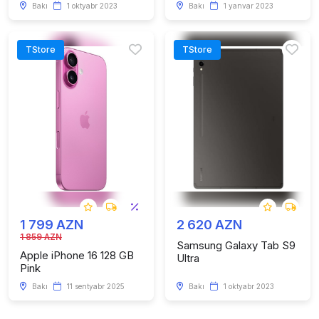
Bakı
1 oktyabr 2023
Bakı
1 yanvar 2023
TStore
TStore
1 799 AZN
2 620 AZN
1 859 AZN
Samsung Galaxy Tab S9
Apple iPhone 16 128 GB
Ultra
Pink
Bakı
11 sentyabr 2025
Bakı
1 oktyabr 2023