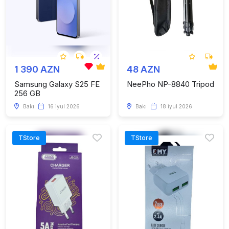
1 390 AZN
48 AZN
Samsung Galaxy S25 FE
NeePho NP-8840 Tripod
256 GB
Bakı
16 iyul 2026
Bakı
18 iyul 2026
TStore
TStore