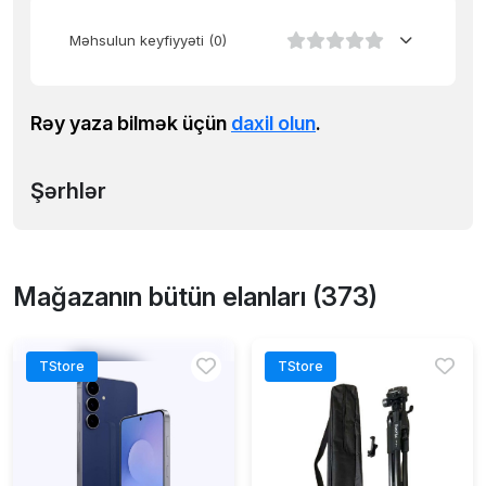
Məhsulun keyfiyyəti
(0)
Rəy yaza bilmək üçün
daxil olun
.
Şərhlər
Mağazanın bütün elanları (373)
TStore
TStore