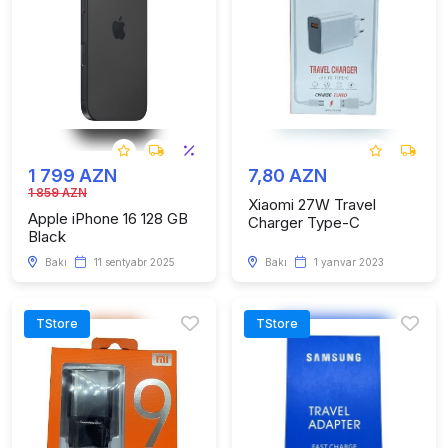
1 799 AZN
7,80 AZN
1 859 AZN
Xiaomi 27W Travel
Apple iPhone 16 128 GB
Charger Type-C
Black
Bakı
11 sentyabr 2025
Bakı
1 yanvar 2023
TStore
TStore