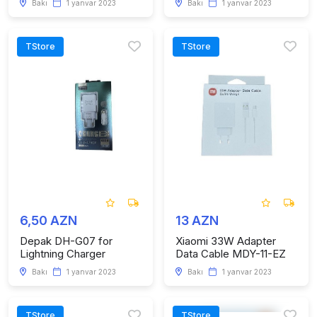
Bakı
1 yanvar 2023
Bakı
1 yanvar 2023
TStore
TStore
6,50 AZN
13 AZN
Depak DH-G07 for
Xiaomi 33W Adapter
Lightning Charger
Data Cable MDY-11-EZ
Bakı
1 yanvar 2023
Bakı
1 yanvar 2023
TStore
TStore