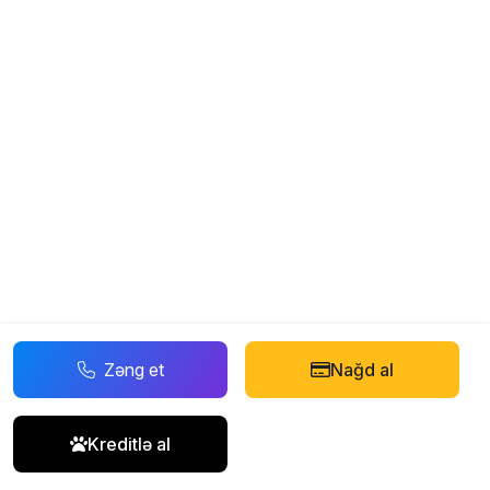
Zəng et
Nağd al
Kreditlə al