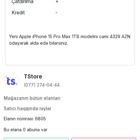
Çatdırılma
+
Kredit
-
Yeni Apple iPhone 15 Pro Max 1TB modelini cəmi 4329 AZN
ödəyərək əldə edə bilərsiniz.
TStore
(077) 274-04-44
Mağazanın bütün elanları
Satıcı haqqında rəylər
Elanın nömrəsi: 6805
Bu elana 0 abunə var