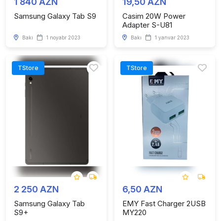
1 840 AZN
19,50 AZN
Samsung Galaxy Tab S9
Casim 20W Power
Adapter S-U81
Bakı
1 noyabr 2023
Bakı
1 yanvar 2023
TStore
TStore
2 250 AZN
6,50 AZN
Samsung Galaxy Tab
EMY Fast Charger 2USB
S9+
MY220