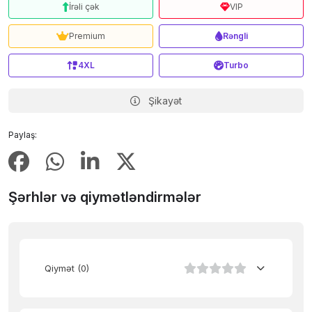
İrəli çək
VIP
Premium
Rəngli
4XL
Turbo
Şikayət
Paylaş:
Şərhlər və qiymətləndirmələr
Qiymət
(0)