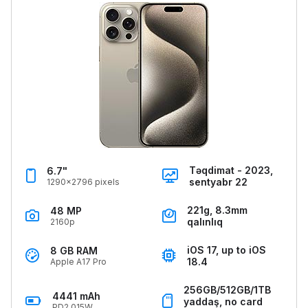
Təqdimat - 2023,
6.7"
sentyabr 22
1290x2796 pixels
221g, 8.3mm
48 MP
qalınlıq
2160p
iOS 17, up to iOS
8 GB RAM
18.4
Apple A17 Pro
256GB/512GB/1TB
4441 mAh
yaddaş, no card
PD2.015W