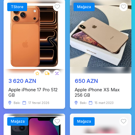
TStore
Mağaza
3 620 AZN
650 AZN
Apple iPhone 17 Pro 512
Apple iPhone XS Max
GB
256 GB
Bakı
17 fevral 2026
Bakı
15 mart 2023
Mağaza
Mağaza