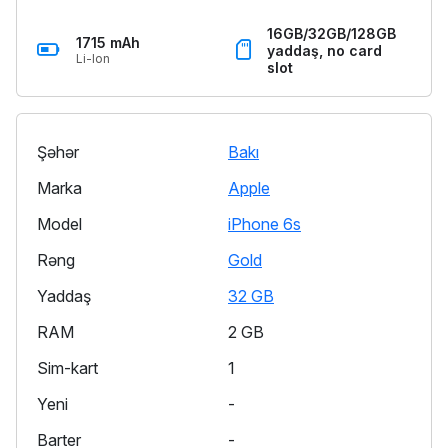
16GB/32GB/128GB
1715 mAh
yaddaş, no card
Li-Ion
slot
Şəhər
Bakı
Marka
Apple
Model
iPhone 6s
Rəng
Gold
Yaddaş
32 GB
RAM
2 GB
Sim-kart
1
Yeni
-
Barter
-