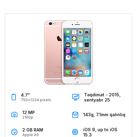
Təqdimat - 2015,
4.7"
sentyabr 25
750x1334 pixels
12 MP
143g, 7.1mm qalınlıq
2160p
iOS 9, up to iOS
2 GB RAM
15.3
Apple A9