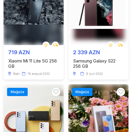
719 AZN
2 339 AZN
Xiaomi Mi 11 Lite 5G 256
Samsung Galaxy S22
GB
256 GB
Bakı
18 avqust 2022
8 iyul 2022
Mağaza
Mağaza