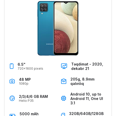
Təqdimat - 2020,
6.5"
dekabr 21
720x1600 pixels
205g, 8.9mm
48 MP
qalınlıq
1080p
Android 10, up to
2/3/4/6 GB RAM
Android 11, One UI
Helio P35
3.1
32GB/64GB/128GB
5000 mAh