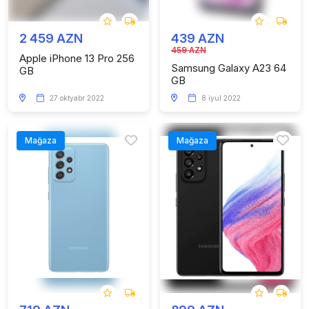
2 459 AZN
439 AZN
459 AZN
Apple iPhone 13 Pro 256
Samsung Galaxy A23 64
GB
GB
27 oktyabr 2022
8 iyul 2022
Mağaza
Mağaza