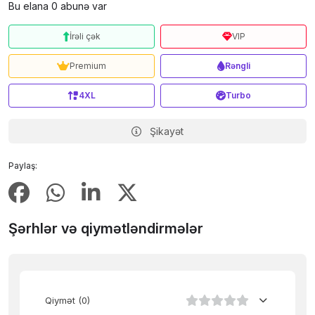
Bu elana 0 abunə var
İrəli çək
VIP
Premium
Rəngli
4XL
Turbo
Şikayət
Paylaş:
Şərhlər və qiymətləndirmələr
Qiymət
(0)