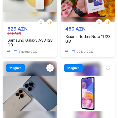
629 AZN
450 AZN
679 AZN
Xiaomi Redmi Note 11 128
Samsung Galaxy A33 128
GB
GB
3 avqust 2022
29 iyul 2022
Mağaza
Mağaza