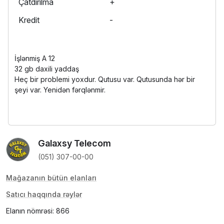
Çatdırılma
+
Kredit
-
İşlənmiş A 12
32 gb daxili yaddaş
Heç bir problemi yoxdur. Qutusu var. Qutusunda hər bir
şeyi var. Yenidən fərqlənmir.
Galaxsy Telecom
(051) 307-00-00
Mağazanın bütün elanları
Satıcı haqqında rəylər
Elanın nömrəsi: 866