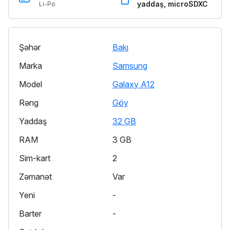
yaddaş, microSDXC
Li-Po
Şəhər
Bakı
Marka
Samsung
Model
Galaxy A12
Rəng
Göy
Yaddaş
32 GB
RAM
3 GB
Sim-kart
2
Zəmanət
Var
Yeni
-
Barter
-