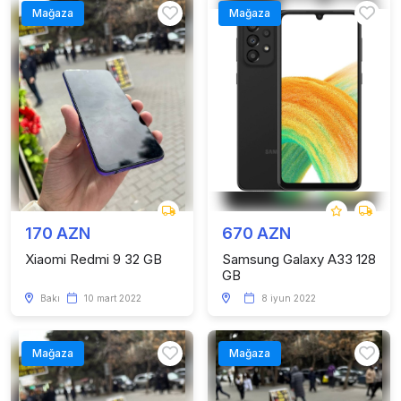
Mağaza
Mağaza
170 AZN
670 AZN
Xiaomi Redmi 9 32 GB
Samsung Galaxy A33 128
GB
Bakı
10 mart 2022
8 iyun 2022
Mağaza
Mağaza