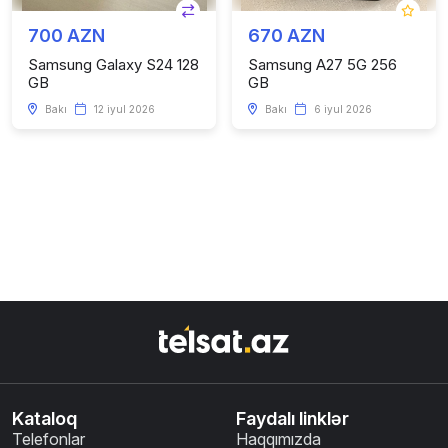
700 AZN
670 AZN
Samsung Galaxy S24 128
Samsung A27 5G 256
GB
GB
Bakı
12 iyul 2026
Bakı
6 iyul 2026
Kataloq
Faydalı linklər
Telefonlar
Haqqımızda