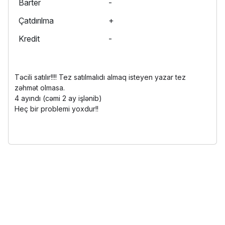
Barter
-
Çatdırılma
+
Kredit
-
Təcili satılır!!!! Tez satılmalıdı almaq isteyen yazar tez
zəhmət olmasa.
4 ayındı (cəmi 2 ay işlənib)
Heç bir problemi yoxdur!!