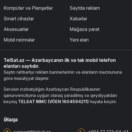
Kompüter və Planşetlər
Saytda reklam
Smart cihazlar
Xəbərlər
Aksesuarlar
Mağaza yarat
Mobil nömrələr
Yeni elan
TelSat.az — Azərbaycanın ilk və tək mobil telefon
elanları saytıdır.
Saytın rəhbərliyi reklam bannerlərinin və elanların məzmununa
görə məsuliyyət daşımır.
Servisin inzibatçılığını Azərbaycan Respublikasının
qanunvericiliyinə uyğun olaraq yaradılmış və qeydiyyatdan
keçmiş
TELSAT MMC (VÖEN 1604594211)
həyata keçirir.
Əlaqə
support@telsat.az
+994 77 274-04-44