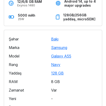
Android 14, up to 4
12/6/8 GB RAM
major upgrades
Exynos 1480
128GB/256GB
5000 mAh
yaddaş, microSDXC
25W
Şəhər
Bakı
Marka
Samsung
Model
Galaxy A55
Rəng
Navy
Yaddaş
128 GB
RAM
8 GB
Zəmanət
Var
Yeni
-