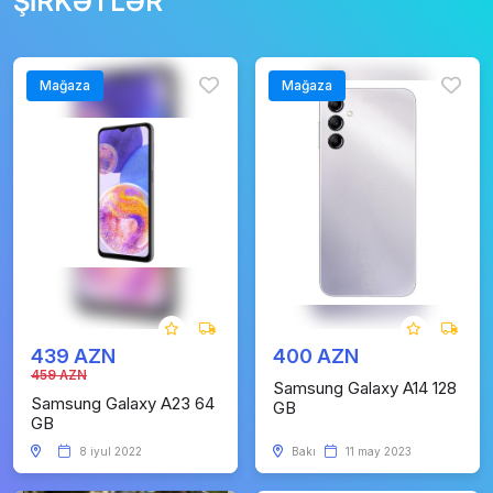
ŞİRKƏTLƏR
Mağaza
Mağaza
439 AZN
400 AZN
459 AZN
Samsung Galaxy A14 128
Samsung Galaxy A23 64
GB
GB
8 iyul 2022
Bakı
11 may 2023