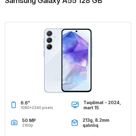
Samsung Galaxy A55 128 GB
Təqdimat - 2024,
6.6"
mart 15
1080x2340 pixels
213g, 8.2mm
50 MP
qalınlıq
2160p