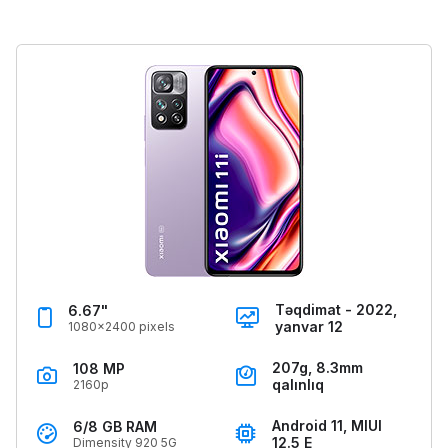
Təqdimat - 2022,
6.67"
yanvar 12
1080x2400 pixels
207g, 8.3mm
108 MP
qalınlıq
2160p
Android 11, MIUI
6/8 GB RAM
12.5 E
Dimensity 920 5G