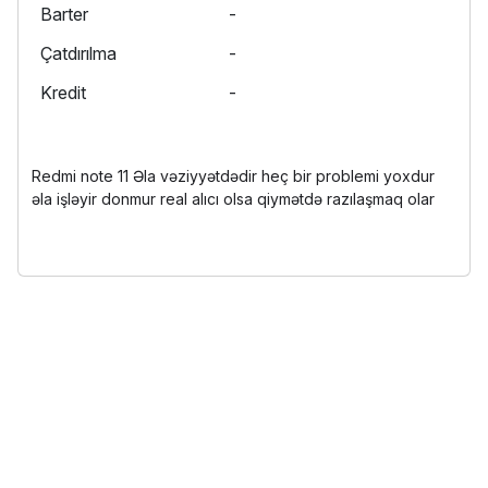
Barter
-
Çatdırılma
-
Kredit
-
Redmi note 11 Əla vəziyyətdədir heç bir problemi yoxdur
əla işləyir donmur real alıcı olsa qiymətdə razılaşmaq olar