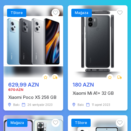
TStore
Mağaza
629,99 AZN
180 AZN
670 AZN
Xiaomi Mi A1+ 32 GB
Xiaomi Poco X5 256 GB
Bakı
26 sentyabr 2023
Bakı
11 aprel 2023
Mağaza
TStore