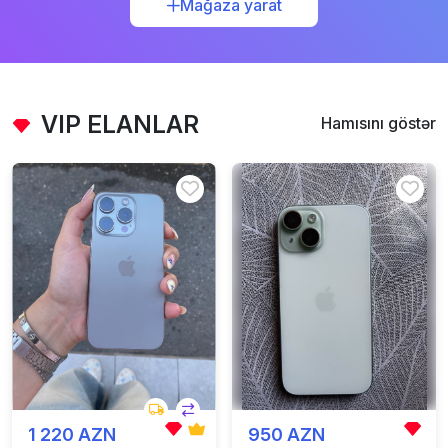
Mağaza yarat
VIP ELANLAR
Hamısını göstər
1 220 AZN
950 AZN