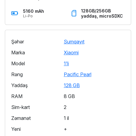
128GB/256GB
5160 mAh
yaddaş, microSDXC
Li-Po
Şəhər
Sumqayıt
Marka
Xiaomi
Model
11i
Rəng
Pacific Pearl
Yaddaş
128 GB
RAM
8 GB
Sim-kart
2
Zəmanət
1 il
Yeni
+