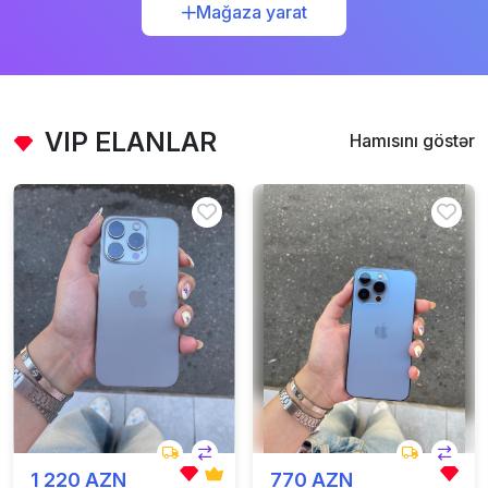
Mağaza yarat
VIP ELANLAR
Hamısını göstər
1 220 AZN
770 AZN