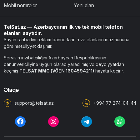
Mobil nömrələr
Yeni elan
TelSat.az — Azərbaycanın ilk və tək mobil telefon
elanları saytıdır.
Saytın rəhbərliyi reklam bannerlərinin və elanların məzmununa
görə məsuliyyət daşımır.
Servisin inzibatçılığını Azərbaycan Respublikasının
qanunvericiliyinə uyğun olaraq yaradılmış və qeydiyyatdan
keçmiş
TELSAT MMC (VÖEN 1604594211)
həyata keçirir.
Əlaqə
support@telsat.az
+994 77 274-04-44