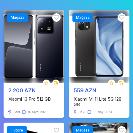
Mağaza
Mağaza
2 200 AZN
559 AZN
Xiaomi 13 Pro 512 GB
Xiaomi Mi 11 Lite 5G 128
GB
Bakı
10 aprel 2023
Bakı
18 may 2023
TStore
Mağaza