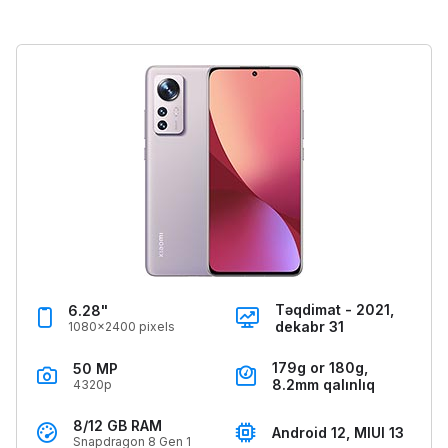
Təqdimat - 2021,
6.28"
dekabr 31
1080x2400 pixels
179g or 180g,
50 MP
8.2mm qalınlıq
4320p
8/12 GB RAM
Android 12, MIUI 13
Snapdragon 8 Gen 1