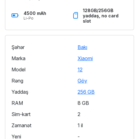
128GB/256GB
4500 mAh
yaddaş, no card
Li-Po
slot
Şəhər
Bakı
Marka
Xiaomi
Model
12
Rəng
Göy
Yaddaş
256 GB
RAM
8 GB
Sim-kart
2
Zəmanət
1 il
Yeni
-