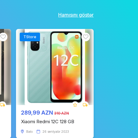
Hamısını göstər
TStore
289,99 AZN
310 AZN
Xiaomi Redmi 12C 128 GB
Bakı
26 sentyabr 2023