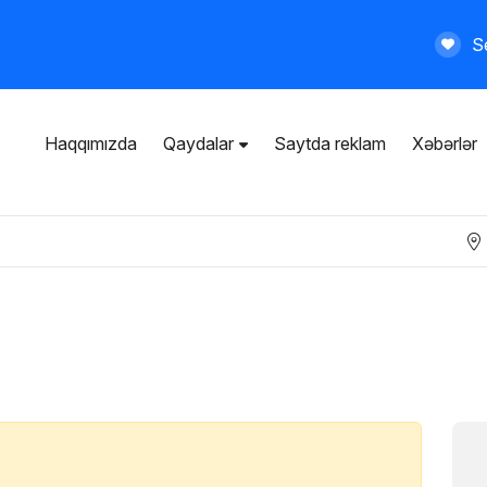
Se
Haqqımızda
Qaydalar
Saytda reklam
Xəbərlər
İstifadəçi razılaşması
Ümumi qaydalar
Məxfilik siyasəti
Ödənişli xidmətlər