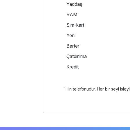
Yaddaş
RAM
Sim-kart
Yeni
Barter
Çatdırılma
Kredit
1 ilin telefonudur. Her bir seyi isley