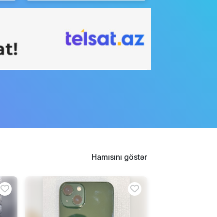
Hamısını göstər