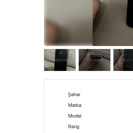
Şəhər
Marka
Model
Rəng