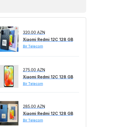
Xiaomi Redmi 12C 128 GB
Bir Telecom
320.00 AZN
Xiaomi Redmi 12C 128 GB
Bir Telecom
275.00 AZN
Xiaomi Redmi 12C 128 GB
Bir Telecom
285.00 AZN
Xiaomi Redmi 12C 128 GB
Bir Telecom