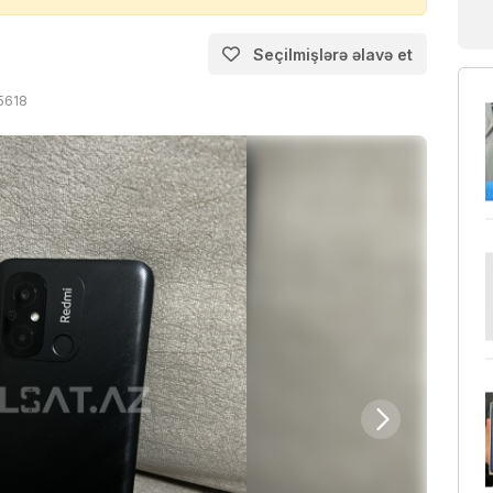
Seçilmişlərə əlavə et
5618