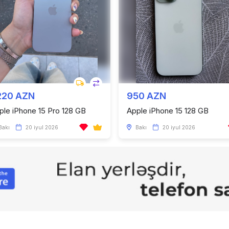
220 AZN
950 AZN
ple iPhone 15 Pro 128 GB
Apple iPhone 15 128 GB
Bakı
20 iyul 2026
Bakı
20 iyul 2026