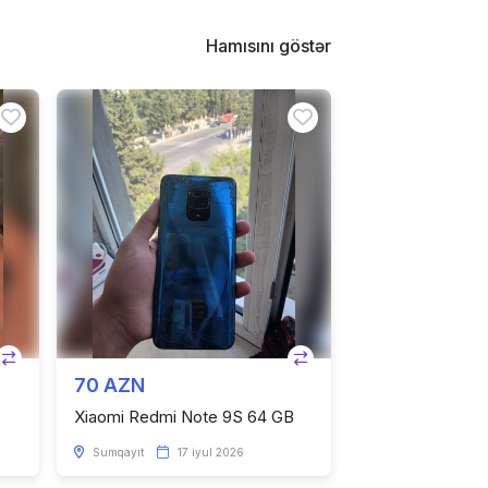
Hamısını göstər
70 AZN
Xiaomi Redmi Note 9S 64 GB
Sumqayıt
17 iyul 2026