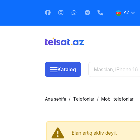
AZ
EN
RU
Kataloq
Ana səhifə
Telefonlar
Mobil telefonlar
Elan artıq aktiv deyil.