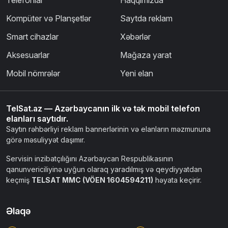
Kompüter və Planşetlər
Saytda reklam
Smart cihazlar
Xəbərlər
Aksesuarlar
Mağaza yarat
Mobil nömrələr
Yeni elan
TelSat.az — Azərbaycanın ilk və tək mobil telefon
elanları saytıdır.
Saytın rəhbərliyi reklam bannerlərinin və elanların məzmununa
görə məsuliyyət daşımır.
Servisin inzibatçılığını Azərbaycan Respublikasının
qanunvericiliyinə uyğun olaraq yaradılmış və qeydiyyatdan
keçmiş
TELSAT MMC (VÖEN 1604594211)
həyata keçirir.
Əlaqə