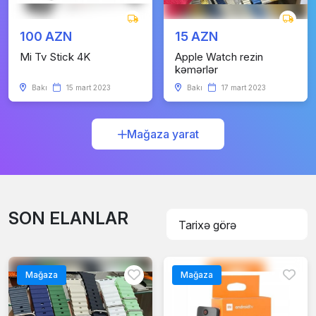
100 AZN
15 AZN
Mi Tv Stick 4K
Apple Watch rezin
kəmərlər
Bakı
15 mart 2023
Bakı
17 mart 2023
Mağaza yarat
SON ELANLAR
Mağaza
Mağaza