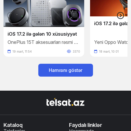
iOS 17.2 ilə gələ
iOS 17.2 ilə gələn 10 xüsusiyyət
OnePlus 15T aksesuarları rəsmi şəkillərlə təsdiqləndi
19 mart, 11:54
3370
18 mart, 10:01
Hamısını göstər
Kataloq
Faydalı linklər
Telefonlar
Haqqımızda