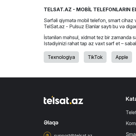
TELSAT.AZ - MOBİL TELEFONLARIN E
Sərfəli qiymətə mobil telefon, smart cihaz v
TelSat.az - Pulsuz Elanlar saytı bu və digər
İstənilən məhsul, xidmət tez bir zamanda sa
Istədiyinizi rahat tap az vaxt sərf et – sab
Texnologiya
TikTok
Apple
Kat
Tele
Əlaqə
Komp
Smar
support@telsat.az