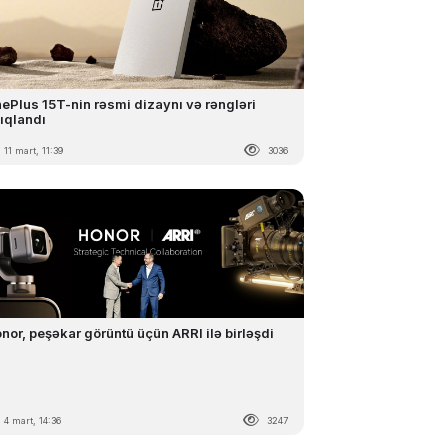
ePlus 15T-nin rəsmi dizaynı və rəngləri
ıqlandı
11 mart, 11:39
3036
nor, peşəkar görüntü üçün ARRI ilə birləşdi
4 mart, 14:36
3247