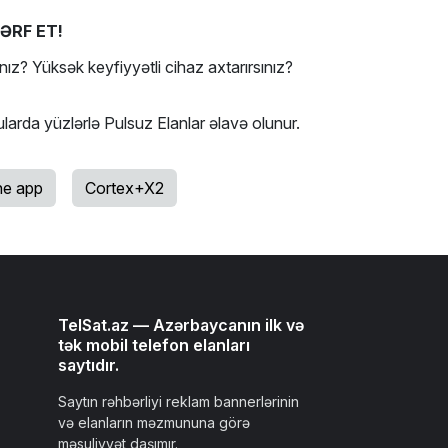
ƏRF ET!
nız? Yüksək keyfiyyətli cihaz axtarırsınız?
ularda yüzlərlə Pulsuz Elanlar əlavə olunur.
e app
Cortex+X2
TelSat.az — Azərbaycanın ilk və
tək mobil telefon elanları
saytıdır.
Saytın rəhbərliyi reklam bannerlərinin
və elanların məzmununa görə
məsuliyyət daşımır.