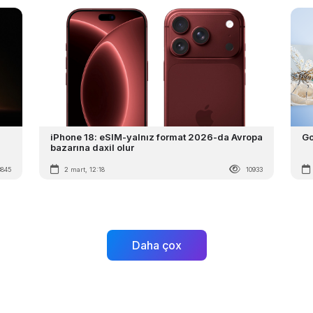
iPhone 18: eSIM-yalnız format 2026-da Avropa
Go
bazarına daxil olur
3845
2 mart, 12:18
10933
Daha çox