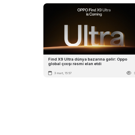
Find X9 Ultra dünya bazarına gəlir: Oppo
global çıxışı rəsmi elan etdi
3 mart, 15:57