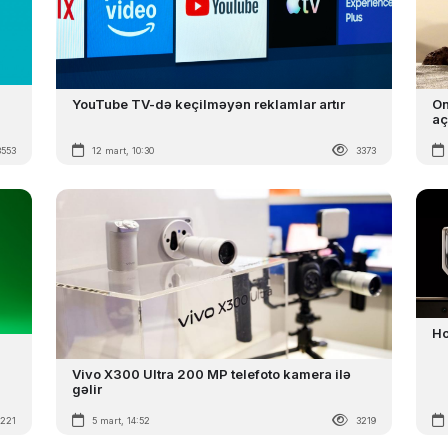
YouTube TV-də keçilməyən reklamlar artır
On
aç
3553
12 mart, 10:30
3373
Ho
Vivo X300 Ultra 200 MP telefoto kamera ilə
gəlir
3221
5 mart, 14:52
3219