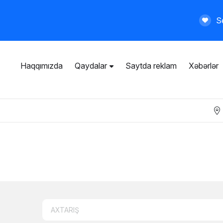
Se
Haqqımızda
Qaydalar
Saytda reklam
Xəbərlər
İstifadəçi razılaşması
Ümumi qaydalar
Məxfilik siyasəti
Ödənişli xidmətlər