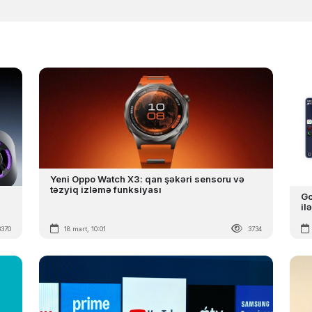
Yeni Oppo Watch X3: qan şəkəri sensoru və
təzyiq izləmə funksiyası
Go
il
3370
18 mart, 10:01
3734