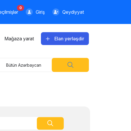
0
çilmişlər
Giriş
Qeydiyyat
Mağaza yarat
Elan yerləşdir
Bütün Azərbaycan