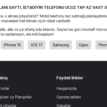
LANI SAYTI. İSTƏDİYİN TELEFONU UCUZ TAP AZ VAXT S
ə. s almaq istəyirsiniz? Mobil telefonu tez satmağı planlaşdırırsı
 məsələləri həll etmək üçün ideal vasitədir.
tıb, alıb və ya sifariş edə bilərsiz. Sayta hər gün müxtəlif mövz
aha saxlamayın, elə indi başlayın!
iPhone 15
IOS 17
Samsung
Oppo
Phon
aloq
Faydalı linklər
fonlar
Haqqımızda
üter və Planşetlər
Saytda reklam
t cihazlar
Xəbərlər