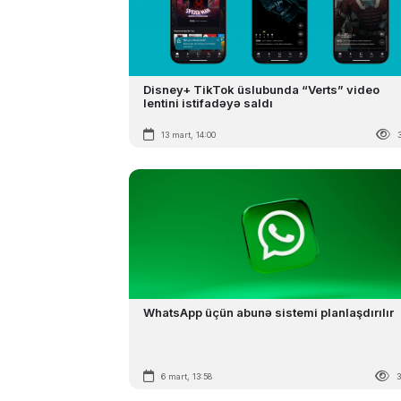
Disney+ TikTok üslubunda “Verts” video
lentini istifadəyə saldı
13 mart, 14:00
WhatsApp üçün abunə sistemi planlaşdırılır
6 mart, 13:58