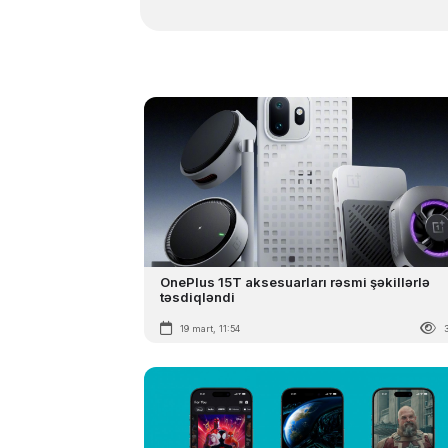
OnePlus 15T aksesuarları rəsmi şəkillərlə
təsdiqləndi
19 mart, 11:54