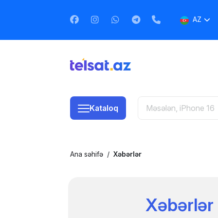
AZ
EN
RU
Kataloq
Ana səhifə
Xəbərlər
Xəbərlər