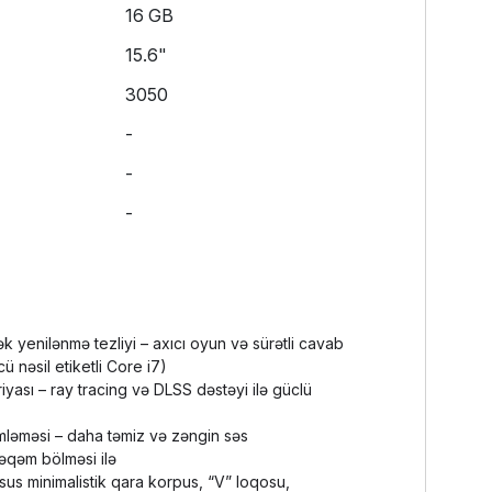
16 GB
15.6"
3050
-
-
-
ək yenilənmə tezliyi – axıcı oyun və sürətli cavab
cü nəsil etiketli Core i7)
yası – ray tracing və DLSS dəstəyi ilə güclü
mləməsi – daha təmiz və zəngin səs
 rəqəm bölməsi ilə
sus minimalistik qara korpus, “V” loqosu,