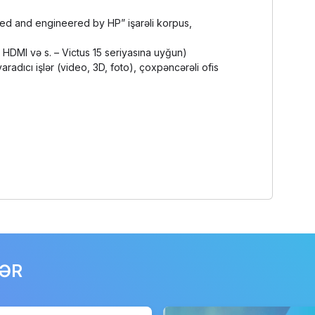
ed and engineered by HP” işarəli korpus,
B, HDMI və s. – Victus 15 seriyasına uyğun)
yaradıcı işlər (video, 3D, foto), çoxpəncərəli ofis
LƏR