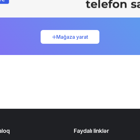
Mağaza yarat
aloq
Faydalı linklər