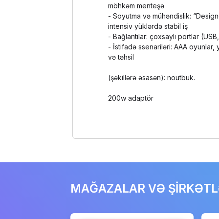
möhkəm menteşə
- Soyutma və mühəndislik: “Design
intensiv yüklərdə stabil iş
- Bağlantılar: çoxsaylı portlar (US
- İstifadə ssenariləri: AAA oyunlar, 
və təhsil
(şəkillərə əsasən): noutbuk.
200w adaptör
MAĞAZALAR VƏ ŞİRKƏT