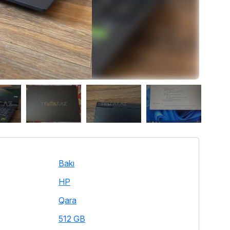
Bakı
HP
Qara
512 GB