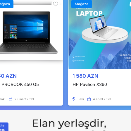
ağaza
Mağaza
60 AZN
1 580 AZN
 PROBOOK 450 G5
HP Pavilion X360
Bakı
29 mart 2023
Bakı
4 aprel 2023