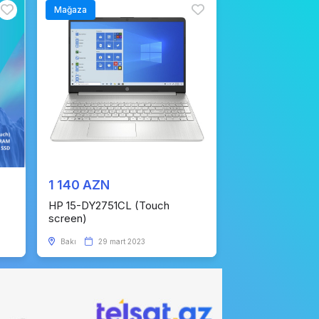
Mağaza
1 140 AZN
HP 15-DY2751CL (Touch
screen)
Bakı
29 mart 2023