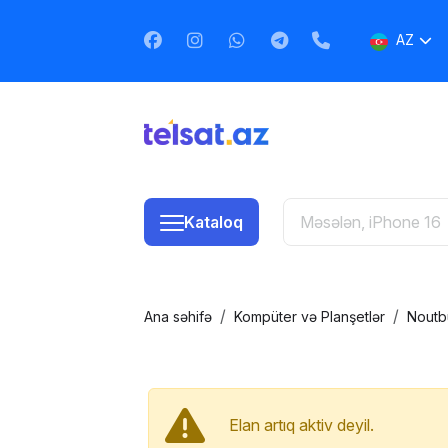
AZ
EN
RU
Kataloq
Ana səhifə
Kompüter və Planşetlər
Noutb
Elan artıq aktiv deyil.