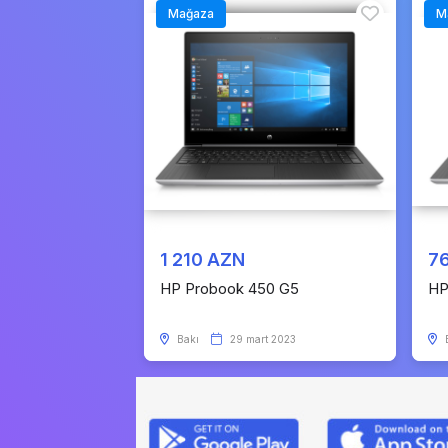
Mağaza
M
1 210 AZN
7
HP Probook 450 G5
HP
Bakı
29 mart 2023