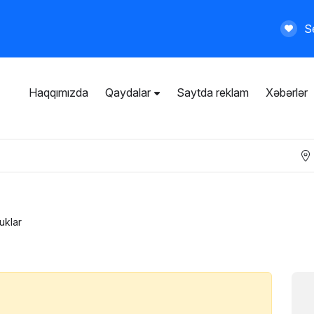
Se
Haqqımızda
Qaydalar
Saytda reklam
Xəbərlər
İstifadəçi razılaşması
Ümumi qaydalar
Məxfilik siyasəti
Ödənişli xidmətlər
uklar