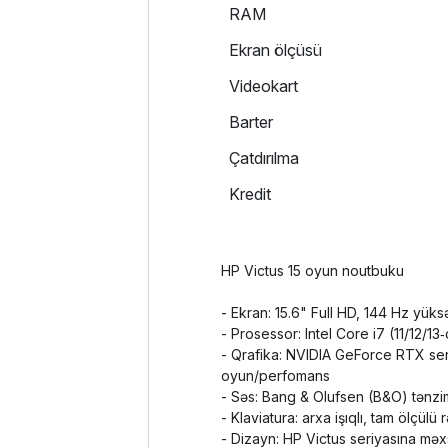
RAM
Ekran ölçüsü
Videokart
Barter
Çatdırılma
Kredit
HP Victus 15 oyun noutbuku
- Ekran: 15.6" Full HD, 144 Hz yüks
- Prosessor: Intel Core i7 (11/12/13‑
- Qrafika: NVIDIA GeForce RTX seri
oyun/perfomans
- Səs: Bang & Olufsen (B&O) tənzi
- Klaviatura: arxa işıqlı, tam ölçülü
- Dizayn: HP Victus seriyasına məx