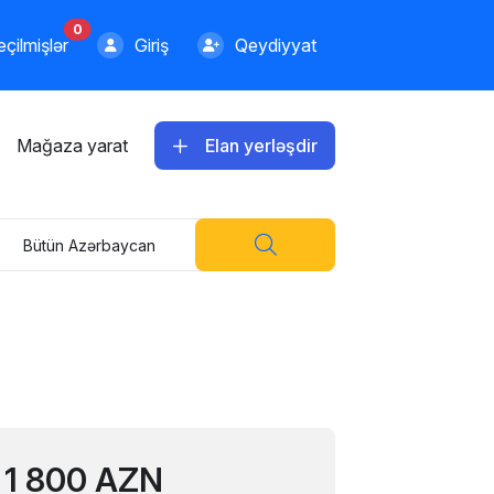
0
çilmişlər
Giriş
Qeydiyyat
Mağaza yarat
Elan yerləşdir
Bütün Azərbaycan
1 800 AZN