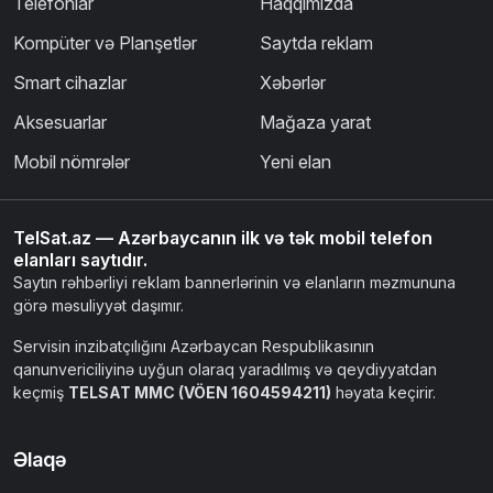
Telefonlar
Haqqımızda
Kompüter və Planşetlər
Saytda reklam
Smart cihazlar
Xəbərlər
Aksesuarlar
Mağaza yarat
Mobil nömrələr
Yeni elan
TelSat.az — Azərbaycanın ilk və tək mobil telefon
elanları saytıdır.
Saytın rəhbərliyi reklam bannerlərinin və elanların məzmununa
görə məsuliyyət daşımır.
Servisin inzibatçılığını Azərbaycan Respublikasının
qanunvericiliyinə uyğun olaraq yaradılmış və qeydiyyatdan
keçmiş
TELSAT MMC (VÖEN 1604594211)
həyata keçirir.
Əlaqə