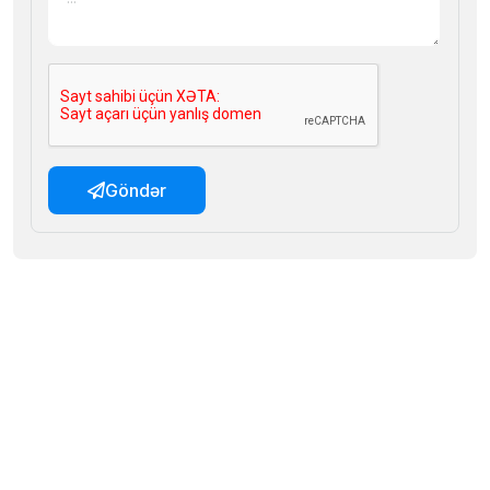
Göndər