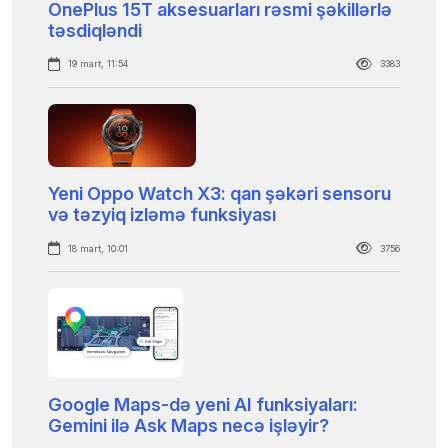
OnePlus 15T aksesuarları rəsmi şəkillərlə
təsdiqləndi
19 mart, 11:54
3383
Yeni Oppo Watch X3: qan şəkəri sensoru
və təzyiq izləmə funksiyası
18 mart, 10:01
3756
Google Maps-də yeni AI funksiyaları:
Gemini ilə Ask Maps necə işləyir?