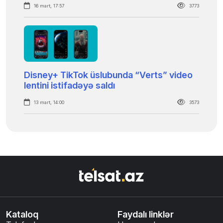
16 mart, 17:57
3773
Disney+ TikTok üslubunda “Verts” video
lentini istifadəyə saldı
13 mart, 14:00
3573
Kataloq
Faydalı linklər