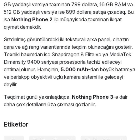
GB yaddaşlı versiya təxminən 799 dollara, 16 GB RAM və
512 GB yaddaşlı versiya isə 899 dollara satışa çıxacaq. Bu
isə
Nothing Phone 2
ilə müqayisədə təxminən ikiqat
qiymət deməkdir.
Sızdırılmış görüntülərdəki iki teksturalı arxa panel, cihazın
qara və ağ rəng variantlarında təqdim olunacağını göstərir.
Texniki baxımdan isə Snapdragon 8 Elite və ya MediaTek
Dimensity 9400 seriyası prosessorla təchiz ediləcəyi
ehtimal olunur. Həmçinin,
5.000 mAh
-dan böyük batareya
və periskop obyektivli üçlü kamera sistemi ilə gələcəyi
deyilir.
Təqdimat günü yaxınlaşdıqca,
Nothing Phone 3
-ə dair
daha çox detalların üzə çıxması gözlənilir.
Etiketlər