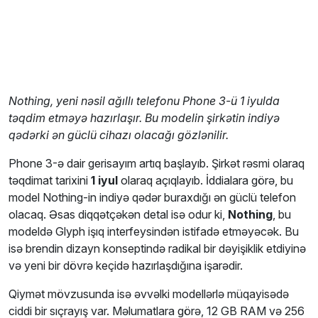
Nothing, yeni nəsil ağıllı telefonu Phone 3-ü 1 iyulda
təqdim etməyə hazırlaşır. Bu modelin şirkətin indiyə
qədərki ən güclü cihazı olacağı gözlənilir.
Phone 3-ə dair gerisayım artıq başlayıb. Şirkət rəsmi olaraq
təqdimat tarixini
1 iyul
olaraq açıqlayıb. İddialara görə, bu
model Nothing-in indiyə qədər buraxdığı ən güclü telefon
olacaq. Əsas diqqətçəkən detal isə odur ki,
Nothing
, bu
modeldə Glyph işıq interfeysindən istifadə etməyəcək. Bu
isə brendin dizayn konseptində radikal bir dəyişiklik etdiyinə
və yeni bir dövrə keçidə hazırlaşdığına işarədir.
Qiymət mövzusunda isə əvvəlki modellərlə müqayisədə
ciddi bir sıçrayış var. Məlumatlara görə, 12 GB RAM və 256