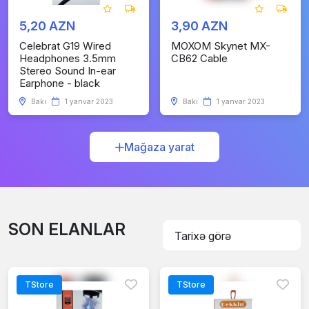
5,20 AZN
3,90 AZN
Celebrat G19 Wired
MOXOM Skynet MX-
Headphones 3.5mm
CB62 Cable
Stereo Sound In-ear
Earphone - black
Bakı
1 yanvar 2023
Bakı
1 yanvar 2023
Mağaza yarat
SON ELANLAR
TStore
TStore