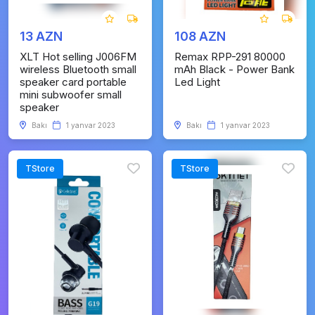
13 AZN
108 AZN
XLT Hot selling J006FM
Remax RPP-291 80000
wireless Bluetooth small
mAh Black - Power Bank
speaker card portable
Led Light
mini subwoofer small
speaker
Bakı
1 yanvar 2023
Bakı
1 yanvar 2023
TStore
TStore