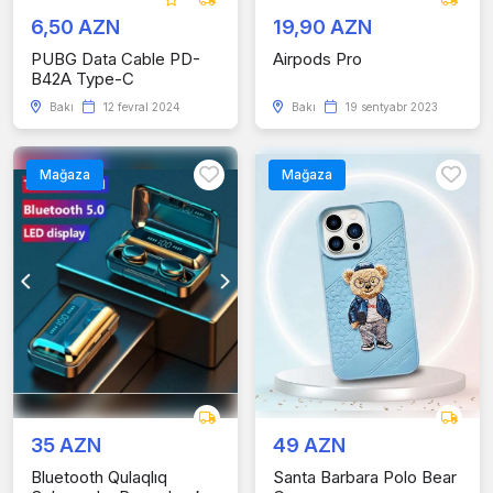
6,50 AZN
19,90 AZN
PUBG Data Cable PD-
Airpods Pro
B42A Type-C
Bakı
12 fevral 2024
Bakı
19 sentyabr 2023
Mağaza
Mağaza
35 AZN
49 AZN
Bluetooth Qulaqlıq
Santa Barbara Polo Bear