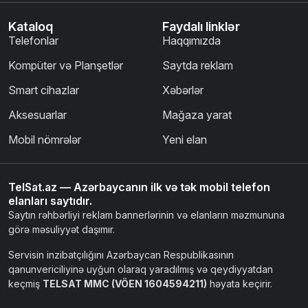
Kataloq
Faydalı linklər
Telefonlar
Haqqımızda
Kompüter və Planşetlər
Saytda reklam
Smart cihazlar
Xəbərlər
Aksesuarlar
Mağaza yarat
Mobil nömrələr
Yeni elan
TelSat.az — Azərbaycanın ilk və tək mobil telefon
elanları saytıdır.
Saytın rəhbərliyi reklam bannerlərinin və elanların məzmununa
görə məsuliyyət daşımır.
Servisin inzibatçılığını Azərbaycan Respublikasının
qanunvericiliyinə uyğun olaraq yaradılmış və qeydiyyatdan
keçmiş
TELSAT MMC (VÖEN 1604594211)
həyata keçirir.