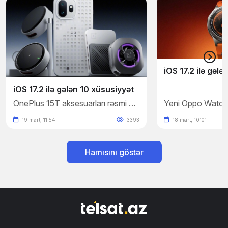
iOS 17.2 ilə gələ
iOS 17.2 ilə gələn 10 xüsusiyyət
OnePlus 15T aksesuarları rəsmi şəkillərlə təsdiqləndi
19 mart, 11:54
3393
18 mart, 10:01
Hamısını göstər