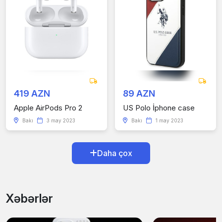
419 AZN
89 AZN
Apple AirPods Pro 2
US Polo İphone case
Bakı
3 may 2023
Bakı
1 may 2023
Daha çox
Xəbərlər