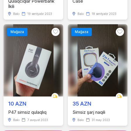
Qulaqcıqlar Powerbank
Case
İkili
Bakı
19 sentyabr 2023
Bakı
18 sentyabr 2023
Mağaza
Mağaza
10 AZN
35 AZN
P47 simsiz qulaqlıq
Simsiz şarj naqili
Bakı
7 avqust 2023
Bakı
31 may 2023