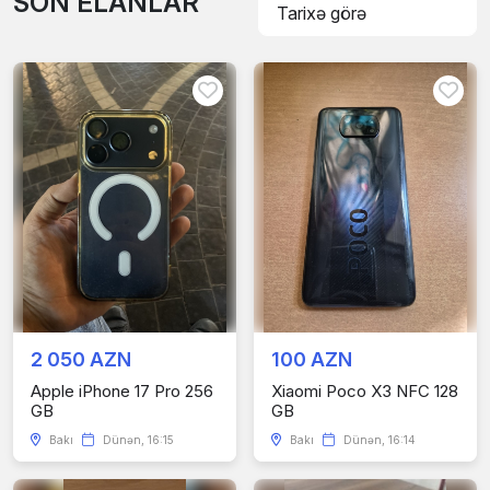
SON ELANLAR
2 050 AZN
100 AZN
Apple iPhone 17 Pro 256
Xiaomi Poco X3 NFC 128
GB
GB
Bakı
Dünən, 16:15
Bakı
Dünən, 16:14