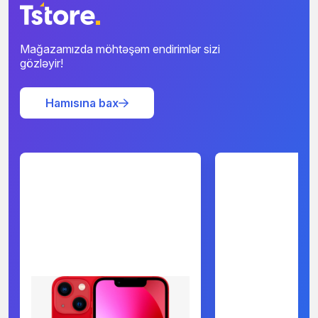
Mağazamızda möhtəşəm endirimlər sizi
gözləyir!
Hamısına bax