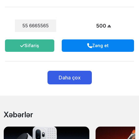
500 ₼
55 6665565
Sifariş
Zəng et
Daha çox
Xəbərlər