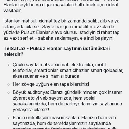
Elanlar saytı bu və digər məsələləri həll etmək üçün ideal
vasitədir.
İstənilən məhsul, xidmət tez bir zamanda satıb, alıb və ya
sifariş edə bilərsiz. Sayta hər gün müxtəlif mövzularda
yüzlərlə Pulsuz Elanlar əlavə olunur. Istədiyinizi rahat tap
az vaxt sərf et – sabaha saxlamayın, elə indi başlayın!
TelSat.az - Pulsuz Elanlar saytının üstünlükləri
nələrdir?
Çoxlu sayda mal və xidmət: elektronika, mobil
telefonlar, smartfonlar, smart cihazlar, smart qolbaqlar,
aksessuarlar və s. hamısı burada
Hər zövqə uyğun elan tapa bilərsiniz!
Böyük auditoriya: Elanızı gündəlik mindən çox insanın
ziyarət etdiyi veb saytımızda, həm sosial
şəbəkələrimizdə, həm də partnyorlarımızın saytlarında
yerləşdirə bilərsiz!
Elanın unikallaşdırılması imkanları. Elanızın həm veb
saytımızda, həm də tərəfdaşlarımızın saytlarında
başqaları arasında fərqlənməsini istəyirsinizsə, pullu