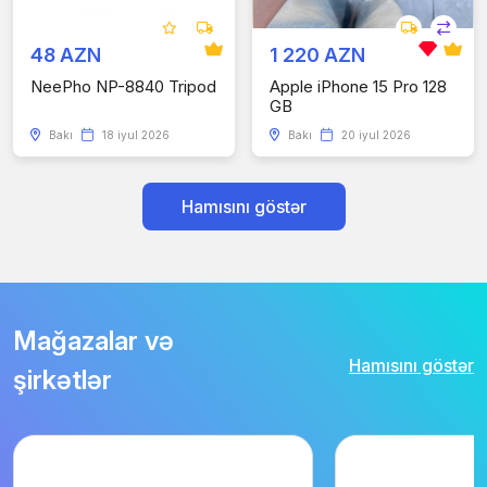
48 AZN
1 220 AZN
NeePho NP-8840 Tripod
Apple iPhone 15 Pro 128
GB
Bakı
18 iyul 2026
Bakı
20 iyul 2026
Hamısını göstər
Mağazalar və
Hamısını göstər
şirkətlər