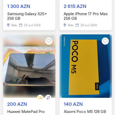
1 300 AZN
2 615 AZN
Samsung Galaxy S25+
Apple iPhone 17 Pro Max
256 GB
256 GB
Bakı
29 iyul 2026
Bakı
29 iyul 2026
200 AZN
140 AZN
Huawei MatePad Pro
Xiaomi Poco M5 128 GB