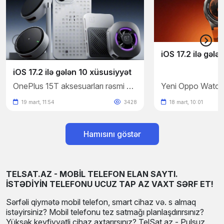
iOS 17.2 ilə gələ
iOS 17.2 ilə gələn 10 xüsusiyyət
OnePlus 15T aksesuarları rəsmi şəkillərlə təsdiqləndi
19 mart, 11:54
3428
18 mart, 10:01
Hamısını göstər
TELSAT.AZ - MOBİL TELEFON ELAN SAYTI.
İSTƏDİYİN TELEFONU UCUZ TAP AZ VAXT SƏRF ET!
Sərfəli qiymətə mobil telefon, smart cihaz və. s almaq
istəyirsiniz? Mobil telefonu tez satmağı planlaşdırırsınız?
Yüksək keyfiyyətli cihaz axtarırsınız? TelSat.az - Pulsuz