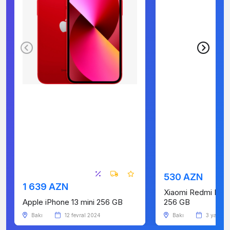
530 AZN
1 639 AZN
Xiaomi Redmi Not
Apple iPhone 13 mini 256 GB
256 GB
Bakı
12 fevral 2024
Bakı
3 yanvar