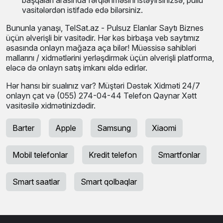
vasitələrdən istifadə edə bilərsiniz.
Bununla yanaşı, TelSat.az - Pulsuz Elanlar Saytı Biznes
üçün əlverişli bir vasitədir. Hər kəs birbaşa veb saytımız
əsasında onlayn mağaza aça bilər! Müəssisə sahibləri
mallarını / xidmətlərini yerləşdirmək üçün əlverişli platforma,
eləcə də onlayn satış imkanı əldə edirlər.
Hər hansı bir sualınız var? Müştəri Dəstək Xidməti 24/7
onlayn çat və (055) 274-04-44 Telefon Qaynar Xətt
vasitəsilə xidmətinizdədir.
Barter
Apple
Samsung
Xiaomi
Mobil telefonlar
Kredit telefon
Smartfonlar
Smart saatlar
Smart qolbaqlar