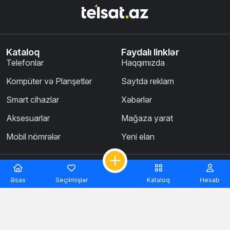
Kataloq
Faydalı linklər
Telefonlar
Haqqımızda
Kompüter və Planşetlər
Saytda reklam
Smart cihazlar
Xəbərlər
Aksesuarlar
Mağaza yarat
Mobil nömrələr
Yeni elan
TelSat.az — Azərbaycanın ilk və tək mobil telefon
Əsas
Seçilmişlər
Kataloq
Hesab
elanları saytıdır.
Saytın rəhbərliyi reklam bannerlərinin və elanların məzmununa
görə məsuliyyət daşımır.
Servisin inzibatçılığını Azərbaycan Respublikasının