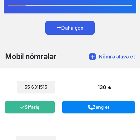
Daha çox
Mobil nömrələr
Nömrə əlavə et
130 ₼
55 6311515
Sifariş
Zəng et