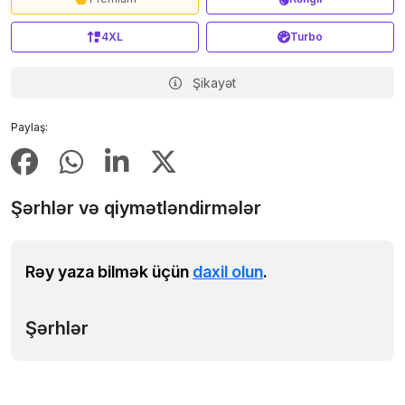
4XL
Turbo
Şikayət
Paylaş:
Şərhlər və qiymətləndirmələr
Rəy yaza bilmək üçün
daxil olun
.
Şərhlər