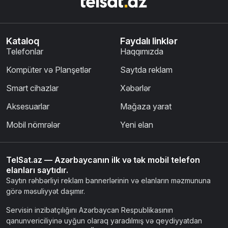
Kataloq
Faydalı linklər
Telefonlar
Haqqımızda
Kompüter və Planşetlər
Saytda reklam
Smart cihazlar
Xəbərlər
Aksesuarlar
Mağaza yarat
Mobil nömrələr
Yeni elan
TelSat.az — Azərbaycanın ilk və tək mobil telefon
elanları saytıdır.
Saytın rəhbərliyi reklam bannerlərinin və elanların məzmununa
görə məsuliyyət daşımır.
Servisin inzibatçılığını Azərbaycan Respublikasının
qanunvericiliyinə uyğun olaraq yaradılmış və qeydiyyatdan