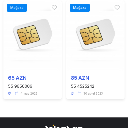
Mağaza
Mağaza
65 AZN
85 AZN
55 9650006
55 4525242
4 may 2023
30 aprel 2023