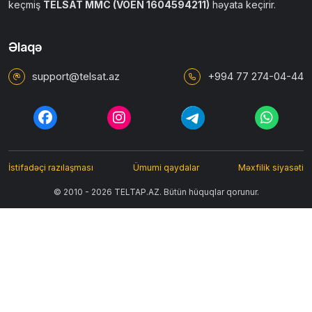
keçmiş
TELSAT MMC (VÖEN 1604594211)
həyata keçirir.
Əlaqə
support@telsat.az
+994 77 274-04-44
İstifadəçi razılaşması
Ümumi qaydalar
Məxfilik siyasəti
© 2010 - 2026 TELTAP.AZ. Bütün hüquqlar qorunur.