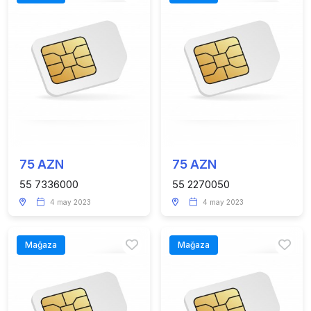
75 AZN
75 AZN
55 7336000
55 2270050
4 may 2023
4 may 2023
Mağaza
Mağaza