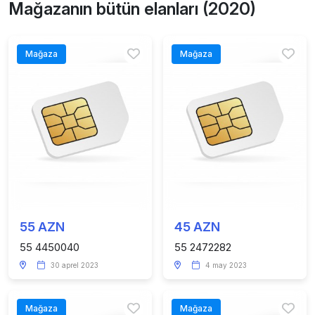
Mağazanın bütün elanları (2020)
Mağaza
Mağaza
55 AZN
45 AZN
55 4450040
55 2472282
30 aprel 2023
4 may 2023
Mağaza
Mağaza