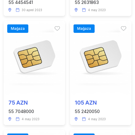
55 4454541
55 2631863
30 aprel 2023
4 may 2023
Mağaza
Mağaza
75 AZN
105 AZN
55 7048000
55 2420050
4 may 2023
4 may 2023