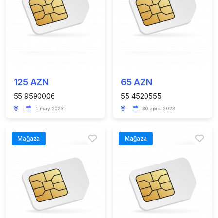
125 AZN
65 AZN
55 9590006
55 4520555
4 may 2023
30 aprel 2023
Mağaza
Mağaza