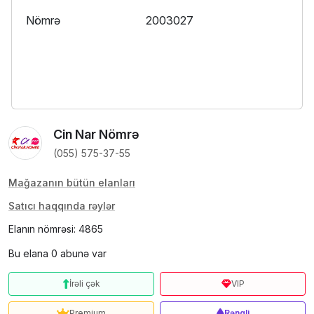
Nömrə
2003027
Cin Nar Nömrə
(055) 575-37-55
Mağazanın bütün elanları
Satıcı haqqında rəylər
Elanın nömrəsi: 4865
Bu elana 0 abunə var
İrəli çək
VIP
Premium
Rəngli