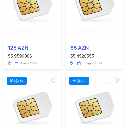
125 AZN
65 AZN
55 9590006
55 4520555
4 may 2023
30 aprel 2023
Mağaza
Mağaza