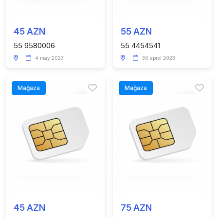
45 AZN
55 AZN
55 9580006
55 4454541
4 may 2023
30 aprel 2023
Mağaza
Mağaza
45 AZN
75 AZN