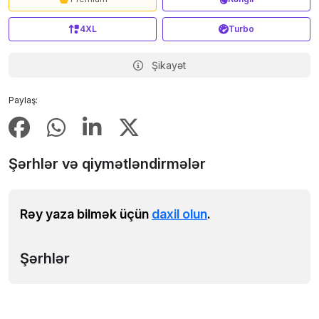
4XL
Turbo
Şikayət
Paylaş:
Şərhlər və qiymətləndirmələr
Rəy yaza bilmək üçün
daxil olun
.
Şərhlər