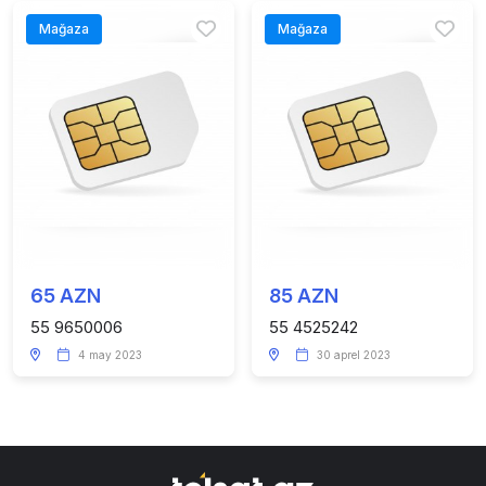
Mağaza
Mağaza
65 AZN
85 AZN
55 9650006
55 4525242
4 may 2023
30 aprel 2023