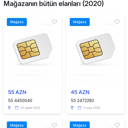
Mağazanın bütün elanları (2020)
Mağaza
Mağaza
55 AZN
45 AZN
55 4450040
55 2472282
30 aprel 2023
4 may 2023
Mağaza
Mağaza