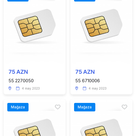
75 AZN
75 AZN
55 2270050
55 6710006
4 may 2023
4 may 2023
Mağaza
Mağaza