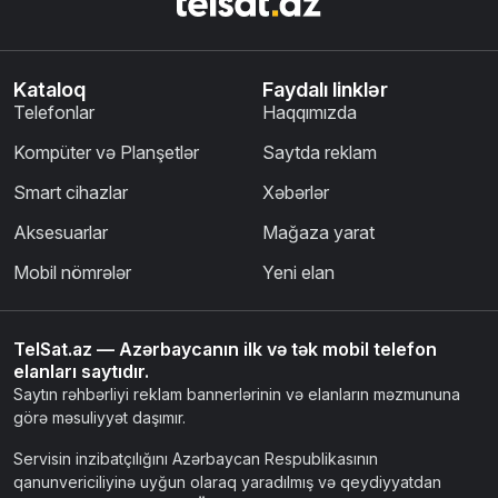
Kataloq
Faydalı linklər
Telefonlar
Haqqımızda
Kompüter və Planşetlər
Saytda reklam
Smart cihazlar
Xəbərlər
Aksesuarlar
Mağaza yarat
Mobil nömrələr
Yeni elan
TelSat.az — Azərbaycanın ilk və tək mobil telefon
elanları saytıdır.
Saytın rəhbərliyi reklam bannerlərinin və elanların məzmununa
görə məsuliyyət daşımır.
Servisin inzibatçılığını Azərbaycan Respublikasının
qanunvericiliyinə uyğun olaraq yaradılmış və qeydiyyatdan