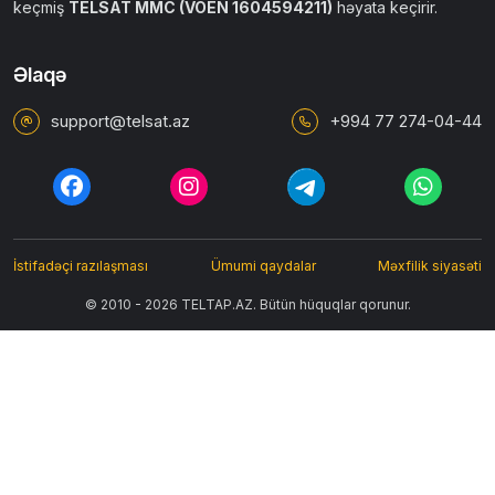
keçmiş
TELSAT MMC (VÖEN 1604594211)
həyata keçirir.
Əlaqə
support@telsat.az
+994 77 274-04-44
İstifadəçi razılaşması
Ümumi qaydalar
Məxfilik siyasəti
© 2010 - 2026 TELTAP.AZ. Bütün hüquqlar qorunur.