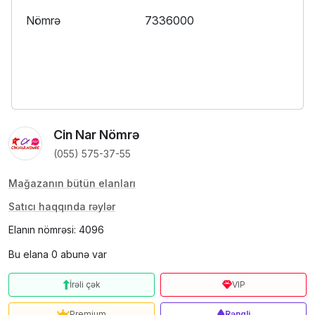
Nömrə
7336000
Cin Nar Nömrə
(055) 575-37-55
Mağazanın bütün elanları
Satıcı haqqında rəylər
Elanın nömrəsi: 4096
Bu elana 0 abunə var
İrəli çək
VIP
Premium
Rəngli