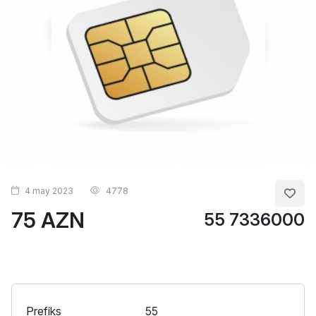
4 may 2023
4778
75 AZN
55 7336000
Prefiks
55