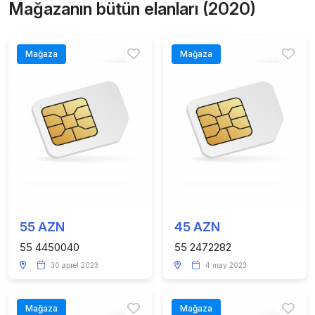
Mağazanın bütün elanları (2020)
Mağaza
Mağaza
55 AZN
45 AZN
55 4450040
55 2472282
30 aprel 2023
4 may 2023
Mağaza
Mağaza