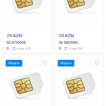
75 AZN
75 AZN
55 6710006
55 5851565
4 may 2023
4 may 2023
Mağaza
Mağaza