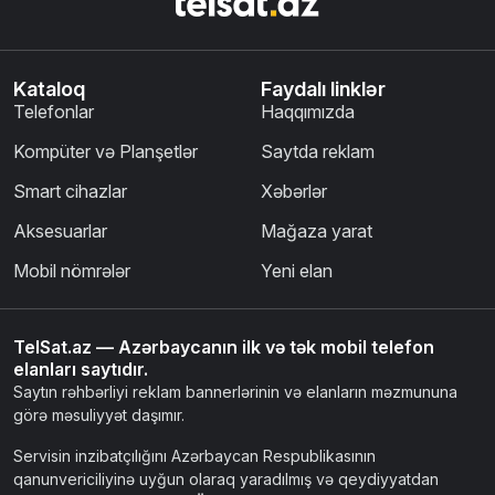
Kataloq
Faydalı linklər
Telefonlar
Haqqımızda
Kompüter və Planşetlər
Saytda reklam
Smart cihazlar
Xəbərlər
Aksesuarlar
Mağaza yarat
Mobil nömrələr
Yeni elan
TelSat.az — Azərbaycanın ilk və tək mobil telefon
elanları saytıdır.
Saytın rəhbərliyi reklam bannerlərinin və elanların məzmununa
görə məsuliyyət daşımır.
Servisin inzibatçılığını Azərbaycan Respublikasının
qanunvericiliyinə uyğun olaraq yaradılmış və qeydiyyatdan