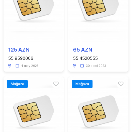
125 AZN
65 AZN
55 9590006
55 4520555
4 may 2023
30 aprel 2023
Mağaza
Mağaza