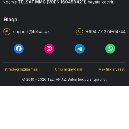
keçmiş
TELSAT MMC (VÖEN 1604594211)
həyata keçirir.
Əlaqə
support@telsat.az
+994 77 274-04-44
İstifadəçi razılaşması
Ümumi qaydalar
Məxfilik siyasəti
© 2010 - 2026 TELTAP.AZ. Bütün hüquqlar qorunur.