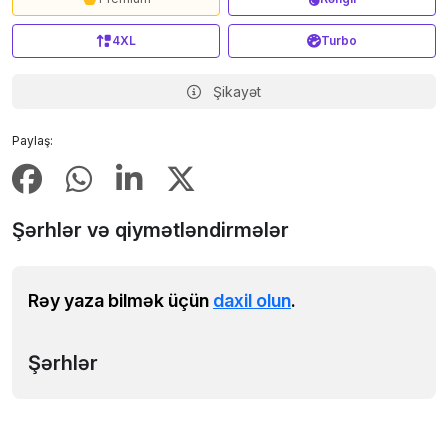
4XL
Turbo
Şikayət
Paylaş:
Şərhlər və qiymətləndirmələr
Rəy yaza bilmək üçün
daxil olun
.
Şərhlər