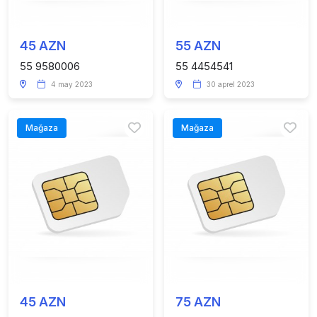
45 AZN
55 AZN
55 9580006
55 4454541
4 may 2023
30 aprel 2023
Mağaza
Mağaza
45 AZN
75 AZN