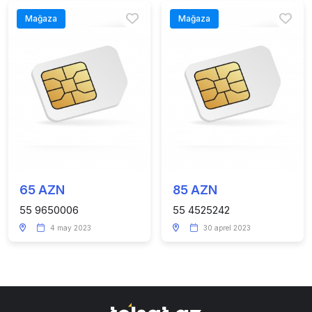
Mağaza
Mağaza
65 AZN
85 AZN
55 9650006
55 4525242
4 may 2023
30 aprel 2023