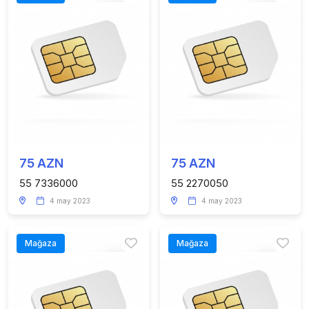
75 AZN
75 AZN
55 7336000
55 2270050
4 may 2023
4 may 2023
Mağaza
Mağaza