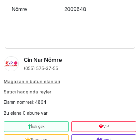
Nömrə
2009848
Cin Nar Nömrə
(055) 575-37-55
Mağazanın bütün elanları
Satıcı haqqında rəylər
Elanın nömrəsi: 4864
Bu elana 0 abunə var
İrəli çək
VIP
Premium
Rəngli