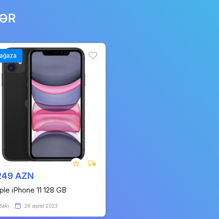
LƏR
ağaza
249 AZN
ple iPhone 11 128 GB
Bakı
26 aprel 2023