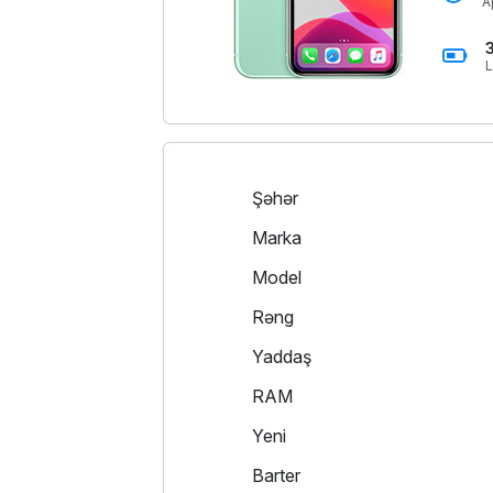
A
L
Şəhər
Marka
Model
Rəng
Yaddaş
RAM
Yeni
Barter