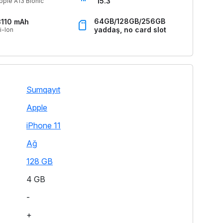
15.3
pple A13 Bionic
64GB/128GB/256GB
3110 mAh
yaddaş, no card slot
i-Ion
Sumqayıt
Apple
iPhone 11
Ağ
128 GB
4 GB
-
+