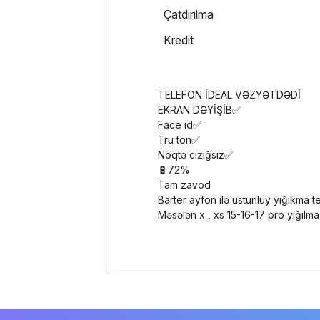
Çatdırılma
Kredit
TELEFON İDEAL VƏZYƏTDƏDİ
EKRAN DƏYİŞİB✅
Face id✅
Tru ton✅
Nöqtə cızığsız✅
🔋72%
Tam zavod
Barter ayfon ilə üstünlüy yığıkma te
Məsələn x , xs 15-16-17 pro yığılma