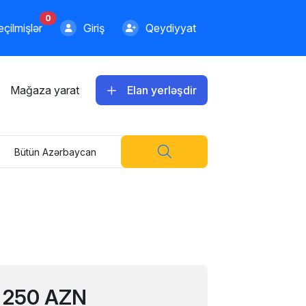
0
çilmişlər
Giriş
Qeydiyyat
Mağaza yarat
Elan yerləşdir
Bütün Azərbaycan
250 AZN
1249.00 AZN