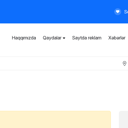
Se
Haqqımızda
Qaydalar
Saytda reklam
Xəbərlər
İstifadəçi razılaşması
Ümumi qaydalar
Məxfilik siyasəti
Ödənişli xidmətlər