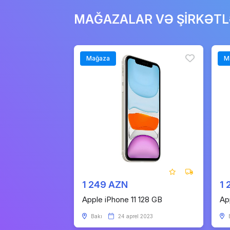
MAĞAZALAR VƏ ŞİRKƏT
Mağaza
M
1 249 AZN
1 
Apple iPhone 11 128 GB
Ap
Bakı
24 aprel 2023