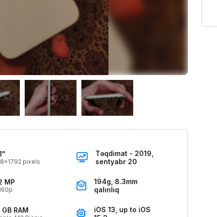
Təqdimat - 2019,
1"
sentyabr 20
8x1792 pixels
194g, 8.3mm
2 MP
qalınlıq
160p
iOS 13, up to iOS
 GB RAM