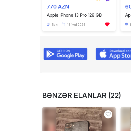
770 AZN
6
Apple iPhone 13 Pro 128 GB
Ap
Bakı
18 iyul 2026
BƏNZƏR ELANLAR (22)