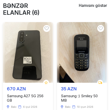
BƏNZƏR
Hamısını göstər
ELANLAR (6)
670 AZN
35 AZN
Samsung A27 5G 256
Samsung :) Smiley 50
GB
MB
Bakı
6 iyul 2026
Bakı
10 iyun 2026