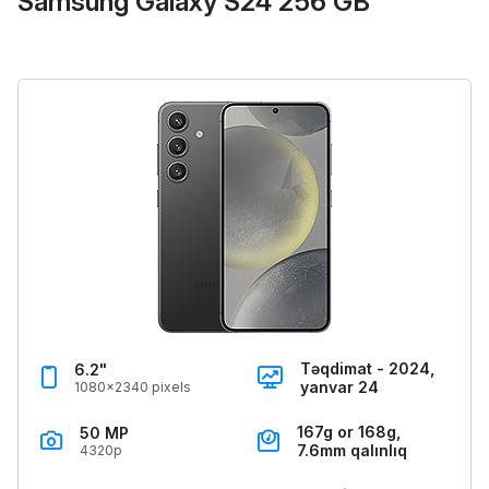
Samsung Galaxy S24 256 GB
Təqdimat - 2024,
6.2"
yanvar 24
1080x2340 pixels
167g or 168g,
50 MP
7.6mm qalınlıq
4320p