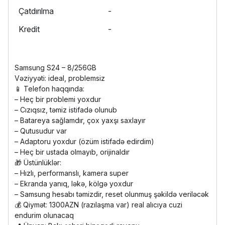
Çatdırılma
-
Kredit
-
Samsung S24 – 8/256GB
Vəziyyəti: ideal, problemsiz
📱 Telefon haqqında:
– Heç bir problemi yoxdur
– Cızıqsız, təmiz istifadə olunub
– Batareya sağlamdır, çox yaxşı saxlayır
– Qutusudur var
– Adaptoru yoxdur (özüm istifadə edirdim)
– Heç bir ustada olmayıb, orijinaldır
🎁 Üstünlüklər:
– Hızlı, performanslı, kamera super
– Ekranda yanıq, ləkə, kölgə yoxdur
– Samsung hesabı təmizdir, reset olunmuş şəkildə veriləcək
💰 Qiymət: 1300AZN (razılaşma var) real alıcıya cuzi
endurim olunacaq