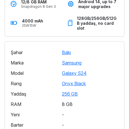
Android 14, up to 7
12/8 GB RAM
major upgrades
Snapdragon 8 Gen 3
128GB/256GB/512G
4000 mAh
B yaddaş, no card
25W15W
slot
Şəhər
Bakı
Marka
Samsung
Model
Galaxy S24
Rəng
Onyx Black
Yaddaş
256 GB
RAM
8 GB
Yeni
-
Barter
-