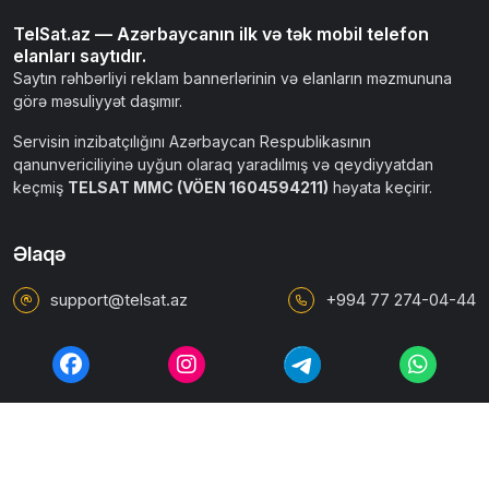
TelSat.az — Azərbaycanın ilk və tək mobil telefon
elanları saytıdır.
Saytın rəhbərliyi reklam bannerlərinin və elanların məzmununa
görə məsuliyyət daşımır.
Servisin inzibatçılığını Azərbaycan Respublikasının
qanunvericiliyinə uyğun olaraq yaradılmış və qeydiyyatdan
keçmiş
TELSAT MMC (VÖEN 1604594211)
həyata keçirir.
Əlaqə
support@telsat.az
+994 77 274-04-44
İstifadəçi razılaşması
Ümumi qaydalar
Məxfilik siyasəti
© 2010 - 2026 TELTAP.AZ. Bütün hüquqlar qorunur.