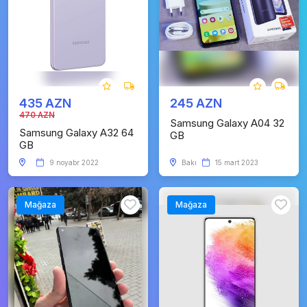
435 AZN
245 AZN
470 AZN
Samsung Galaxy A04 32
Samsung Galaxy A32 64
GB
GB
9 noyabr 2022
Bakı
15 mart 2023
Mağaza
Mağaza