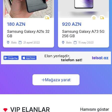
180 AZN
920 AZN
Samsung Galaxy A21s 32
Samsung Galaxy A73 5G
GB
256 GB
Bakı
21 aprel 2022
Bakı
11 may 2023
Mağaza yarat
VIP ELANLAR
Hamısını göstər