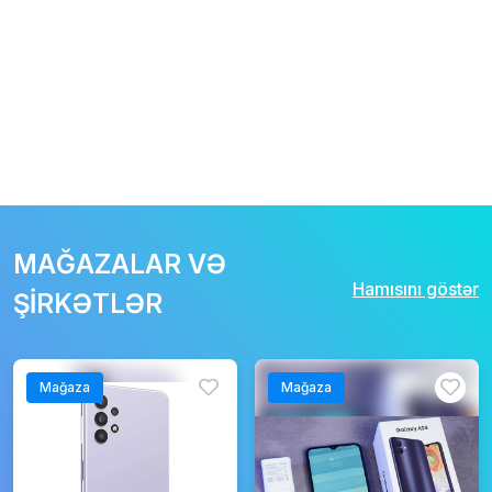
MAĞAZALAR VƏ
Hamısını göstər
ŞİRKƏTLƏR
Mağaza
Mağaza