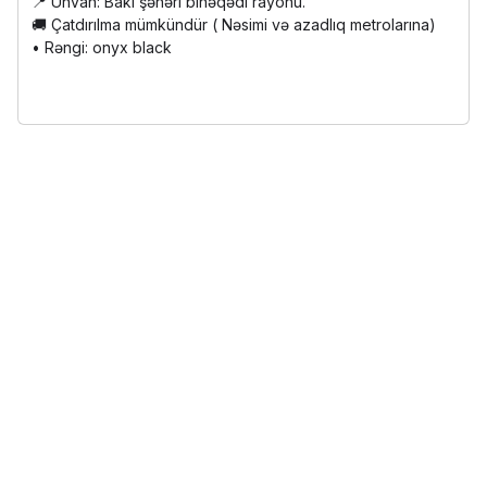
📍 Ünvan: Bakı şəhəri binəqədi rayonu.
🚚 Çatdırılma mümkündür ( Nəsimi və azadlıq metrolarına)
• Rəngi: onyx black