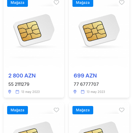
Mağaza
Mağaza
2 800 AZN
699 AZN
55 2111279
77 6777707
13 may 2023
13 may 2023
Mağaza
Mağaza