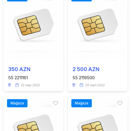
350 AZN
2 500 AZN
55 2211161
55 2119500
22 may 2023
29 mart 2023
Mağaza
Mağaza