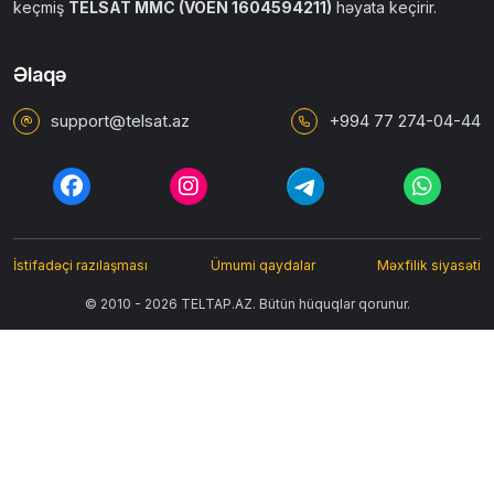
keçmiş
TELSAT MMC (VÖEN 1604594211)
həyata keçirir.
Əlaqə
support@telsat.az
+994 77 274-04-44
İstifadəçi razılaşması
Ümumi qaydalar
Məxfilik siyasəti
© 2010 - 2026 TELTAP.AZ. Bütün hüquqlar qorunur.