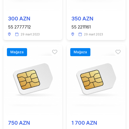
300 AZN
350 AZN
55 2777712
55 2211161
29 mart 2023
29 mart 2023
Mağaza
Mağaza
750 AZN
1 700 AZN