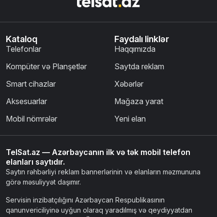
Kataloq
Faydalı linklər
Telefonlar
Haqqımızda
Kompüter və Planşetlər
Saytda reklam
Smart cihazlar
Xəbərlər
Aksesuarlar
Mağaza yarat
Mobil nömrələr
Yeni elan
TelSat.az — Azərbaycanın ilk və tək mobil telefon
elanları saytıdır.
Saytın rəhbərliyi reklam bannerlərinin və elanların məzmununa
görə məsuliyyət daşımır.
Servisin inzibatçılığını Azərbaycan Respublikasının
qanunvericiliyinə uyğun olaraq yaradılmış və qeydiyyatdan