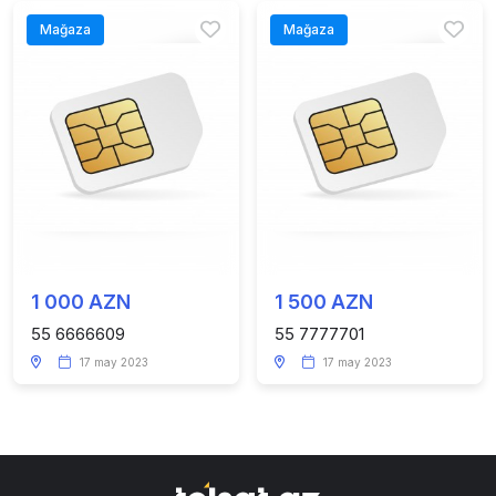
Mağaza
Mağaza
1 000 AZN
1 500 AZN
55 6666609
55 7777701
17 may 2023
17 may 2023