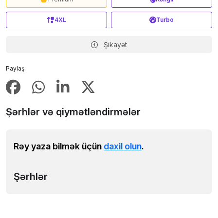
4XL
Turbo
Şikayət
Paylaş:
Şərhlər və qiymətləndirmələr
Rəy yaza bilmək üçün
daxil olun
.
Şərhlər