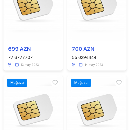
699 AZN
700 AZN
77 6777707
55 6294444
13 may 2023
14 may 2023
Mağaza
Mağaza