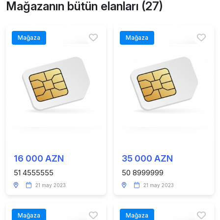
Mağazanın bütün elanları (27)
Mağaza
Mağaza
16 000 AZN
35 000 AZN
51 4555555
50 8999999
21 may 2023
21 may 2023
Mağaza
Mağaza