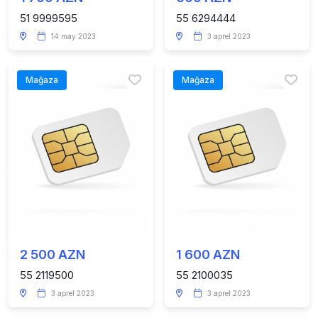
51 9999595
55 6294444
14 may 2023
3 aprel 2023
Mağaza
Mağaza
2 500 AZN
1 600 AZN
55 2119500
55 2100035
3 aprel 2023
3 aprel 2023