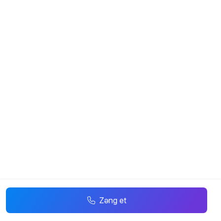
Zəng et