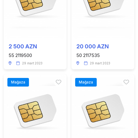
2 500 AZN
20 000 AZN
55 2119500
50 2117535
29 mart 2023
29 mart 2023
Mağaza
Mağaza