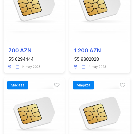
700 AZN
1 200 AZN
55 6294444
55 8882828
14 may 2023
14 may 2023
Mağaza
Mağaza