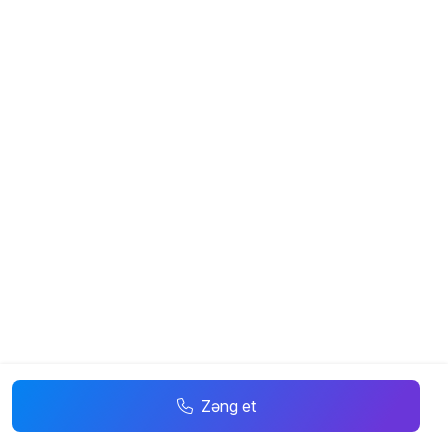
Zəng et