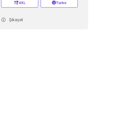
4XL
Turbo
Şikayət