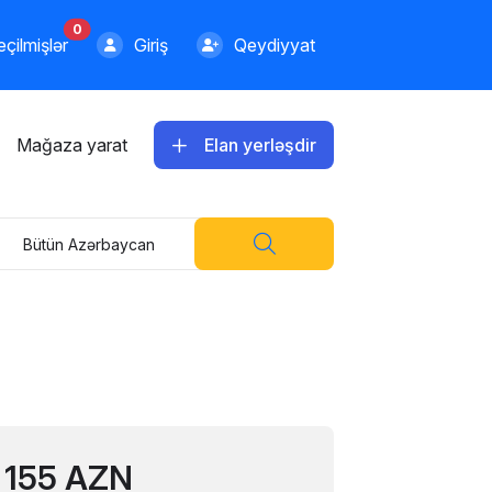
0
çilmişlər
Giriş
Qeydiyyat
Mağaza yarat
Elan yerləşdir
Bütün Azərbaycan
155 AZN