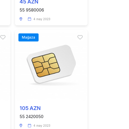
45 AZN
55 9580006
4 may 2023
Mağaza
105 AZN
55 2420050
4 may 2023