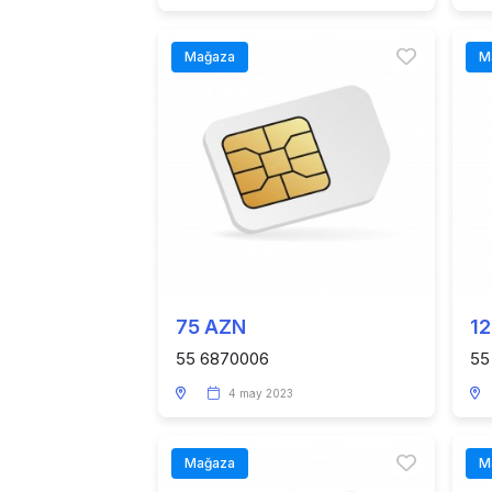
Mağaza
M
75 AZN
1
55 6870006
55
4 may 2023
Mağaza
M