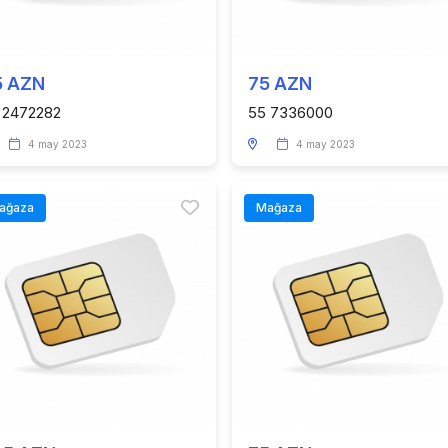
5 AZN
75 AZN
 2472282
55 7336000
4 may 2023
4 may 2023
ağaza
Mağaza