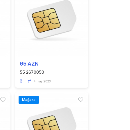
65 AZN
55 2670050
4 may 2023
Mağaza