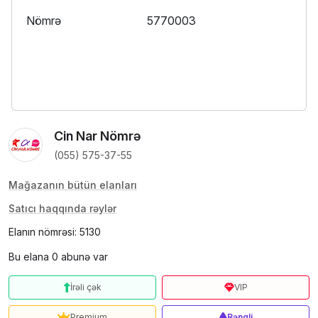
Nömrə
5770003
Cin Nar Nömrə
(055) 575-37-55
Mağazanın bütün elanları
Satıcı haqqında rəylər
Elanın nömrəsi: 5130
Bu elana 0 abunə var
İrəli çək
VIP
Premium
Rəngli