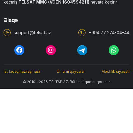
keçmiş
TELSAT MMC (VÖEN 1604594211)
həyata keçirir.
Əlaqə
support@telsat.az
+994 77 274-04-44
İstifadəçi razılaşması
Ümumi qaydalar
Məxfilik siyasəti
© 2010 - 2026 TELTAP.AZ. Bütün hüquqlar qorunur.