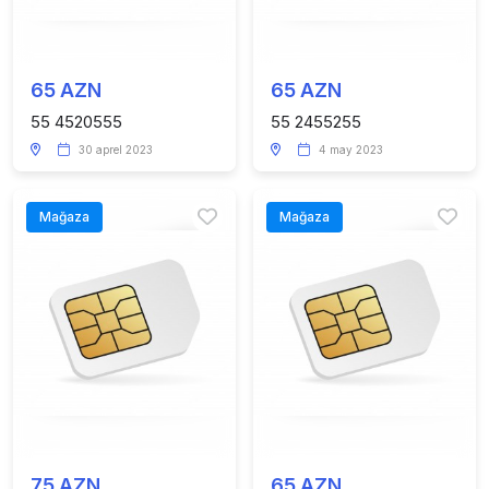
65 AZN
65 AZN
55 4520555
55 2455255
30 aprel 2023
4 may 2023
Mağaza
Mağaza
75 AZN
65 AZN