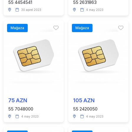
55 4454541
55 2631863
30 aprel 2023
4 may 2023
Mağaza
Mağaza
75 AZN
105 AZN
55 7048000
55 2420050
4 may 2023
4 may 2023