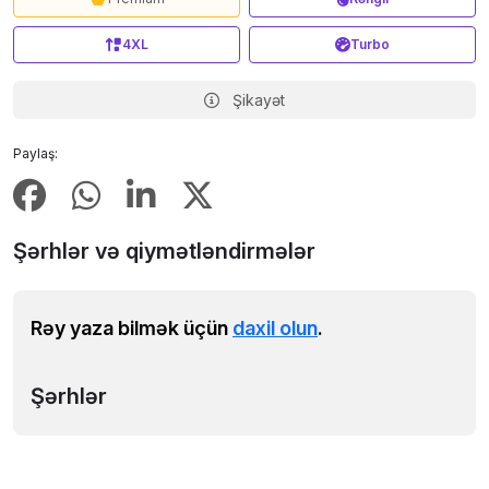
4XL
Turbo
Şikayət
Paylaş:
Şərhlər və qiymətləndirmələr
Rəy yaza bilmək üçün
daxil olun
.
Şərhlər