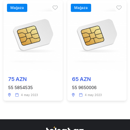
Mağaza
Mağaza
75 AZN
65 AZN
55 5854535
55 9650006
4 may 2023
4 may 2023