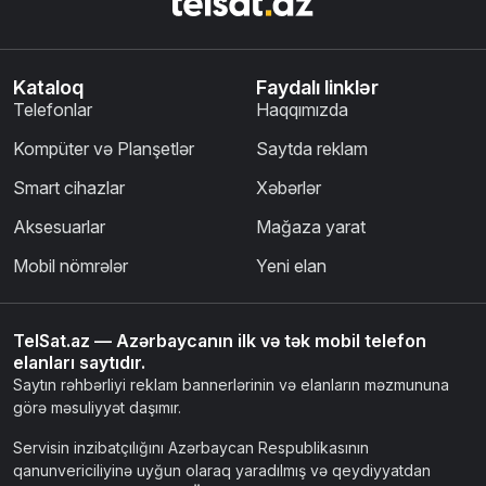
Kataloq
Faydalı linklər
Telefonlar
Haqqımızda
Kompüter və Planşetlər
Saytda reklam
Smart cihazlar
Xəbərlər
Aksesuarlar
Mağaza yarat
Mobil nömrələr
Yeni elan
TelSat.az — Azərbaycanın ilk və tək mobil telefon
elanları saytıdır.
Saytın rəhbərliyi reklam bannerlərinin və elanların məzmununa
görə məsuliyyət daşımır.
Servisin inzibatçılığını Azərbaycan Respublikasının
qanunvericiliyinə uyğun olaraq yaradılmış və qeydiyyatdan