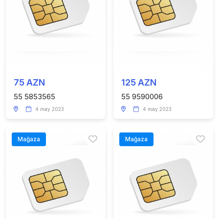
75 AZN
125 AZN
55 5853565
55 9590006
4 may 2023
4 may 2023
Mağaza
Mağaza