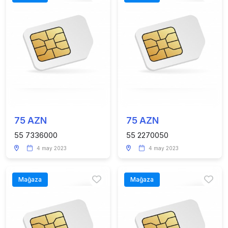
75 AZN
75 AZN
55 7336000
55 2270050
4 may 2023
4 may 2023
Mağaza
Mağaza