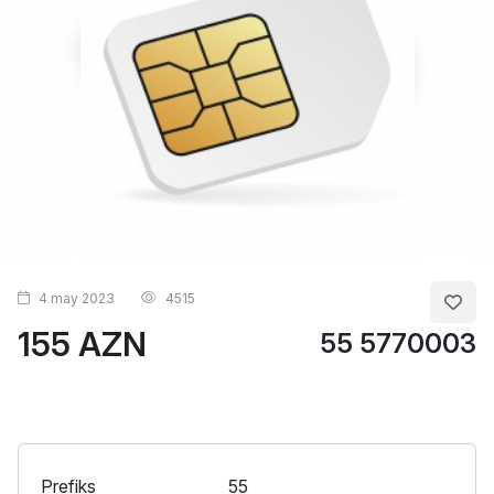
4 may 2023
4515
155 AZN
55 5770003
Prefiks
55