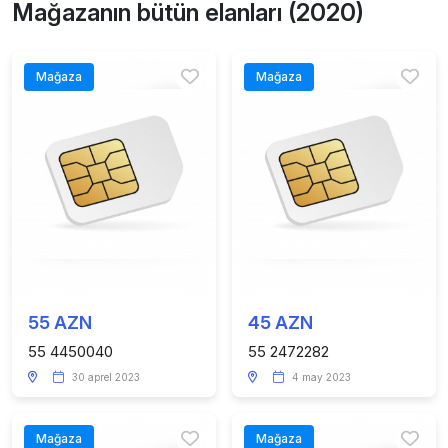
Mağazanın bütün elanları (2020)
Mağaza
Mağaza
55 AZN
45 AZN
55 4450040
55 2472282
30 aprel 2023
4 may 2023
Mağaza
Mağaza