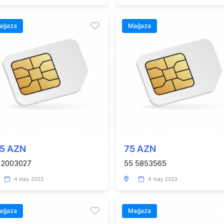
ağaza
Mağaza
25 AZN
75 AZN
 2003027
55 5853565
4 may 2023
4 may 2023
ağaza
Mağaza