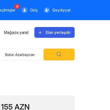
0
çilmişlər
Giriş
Qeydiyyat
Mağaza yarat
Elan yerləşdir
Bütün Azərbaycan
155 AZN