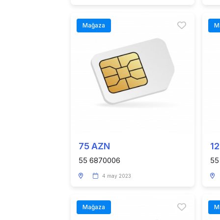
Mağaza
M
75 AZN
1
55 6870006
55
4 may 2023
Mağaza
M