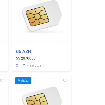
65 AZN
55 2670050
4 may 2023
Mağaza