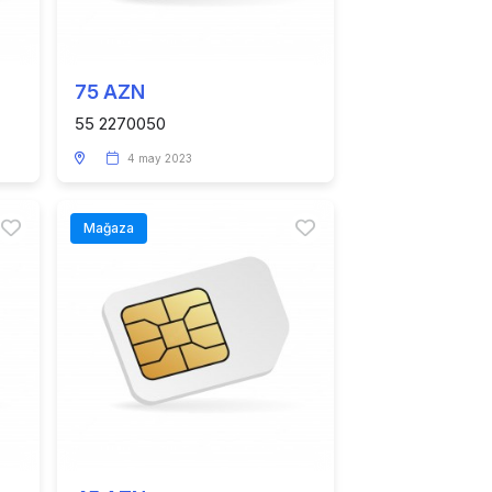
75 AZN
55 2270050
4 may 2023
Mağaza