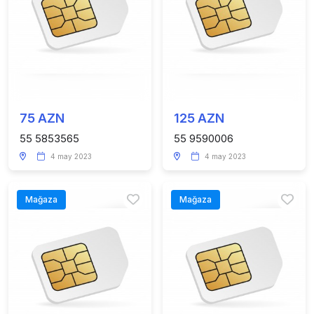
75 AZN
125 AZN
55 5853565
55 9590006
4 may 2023
4 may 2023
Mağaza
Mağaza