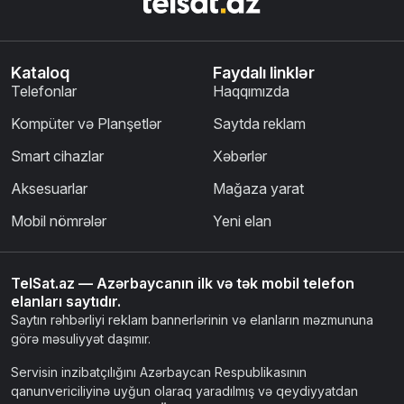
Kataloq
Faydalı linklər
Telefonlar
Haqqımızda
Kompüter və Planşetlər
Saytda reklam
Smart cihazlar
Xəbərlər
Aksesuarlar
Mağaza yarat
Mobil nömrələr
Yeni elan
TelSat.az — Azərbaycanın ilk və tək mobil telefon
elanları saytıdır.
Saytın rəhbərliyi reklam bannerlərinin və elanların məzmununa
görə məsuliyyət daşımır.
Servisin inzibatçılığını Azərbaycan Respublikasının
qanunvericiliyinə uyğun olaraq yaradılmış və qeydiyyatdan