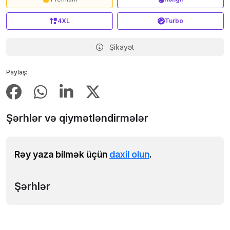
4XL
Turbo
Şikayət
Paylaş:
Şərhlər və qiymətləndirmələr
Rəy yaza bilmək üçün
daxil olun
.
Şərhlər