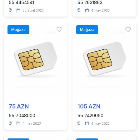
55 4454541
55 2631863
30 aprel 2023
4 may 2023
Mağaza
Mağaza
75 AZN
105 AZN
55 7048000
55 2420050
4 may 2023
4 may 2023