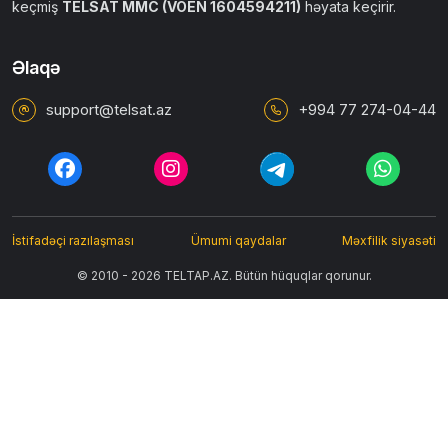
keçmiş
TELSAT MMC (VÖEN 1604594211)
həyata keçirir.
Əlaqə
support@telsat.az
+994 77 274-04-44
İstifadəçi razılaşması
Ümumi qaydalar
Məxfilik siyasəti
© 2010 - 2026 TELTAP.AZ. Bütün hüquqlar qorunur.