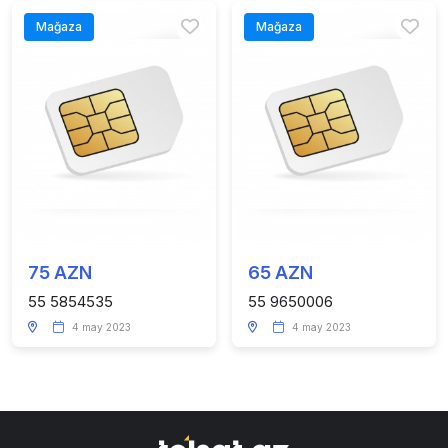
Mağaza
Mağaza
75 AZN
65 AZN
55 5854535
55 9650006
4 may 2023
4 may 2023