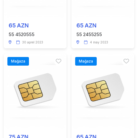
65 AZN
65 AZN
55 4520555
55 2455255
30 aprel 2023
4 may 2023
Mağaza
Mağaza
75 AZN
65 AZN