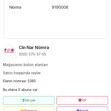
Nömrə
9190008
Cin Nar Nömrə
(055) 575-37-55
Mağazanın bütün elanları
Satıcı haqqında rəylər
Elanın nömrəsi: 5385
Bu elana 0 abunə var
İrəli çək
VIP
Premium
Rəngli