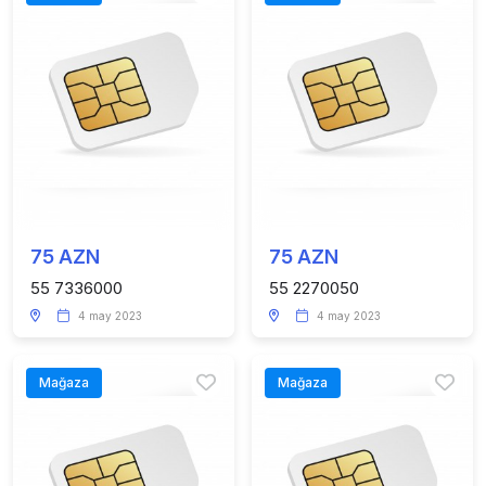
75 AZN
75 AZN
55 7336000
55 2270050
4 may 2023
4 may 2023
Mağaza
Mağaza