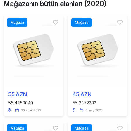
Mağazanın bütün elanları (2020)
Mağaza
Mağaza
55 AZN
45 AZN
55 4450040
55 2472282
30 aprel 2023
4 may 2023
Mağaza
Mağaza