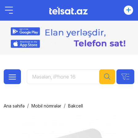
Ana səhifə
Mobil nömrələr
Bakcell