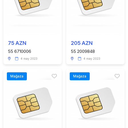
75 AZN
205 AZN
55 6710006
55 2009848
4 may 2023
4 may 2023
Mağaza
Mağaza