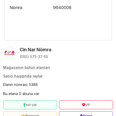
Nömrə
9640008
Cin Nar Nömrə
(055) 575-37-55
Mağazanın bütün elanları
Satıcı haqqında rəylər
Elanın nömrəsi: 5388
Bu elana 0 abunə var
İrəli çək
VIP
Premium
Rəngli