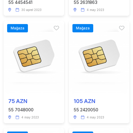
55 4454541
55 2631863
30 aprel 2023
4 may 2023
Mağaza
Mağaza
75 AZN
105 AZN
55 7048000
55 2420050
4 may 2023
4 may 2023