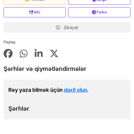
4XL
Turbo
Şikayət
Paylaş:
Şərhlər və qiymətləndirmələr
Rəy yaza bilmək üçün
daxil olun
.
Şərhlər