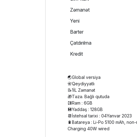
Zəmanət
Yeni
Barter
Çatdırılma
Kredit
🌏Global versiya
📇Qeydiyyatlı
📝1İL Zəmanət
🎁Təzə. Bağlı qutuda
💽Ram : 6GB
💾Yaddaş : 128GB
📆İstehsal tarixi : 04Yanvar 2023
🔋Batareya : Li-Po 5100 mAh, non
Charging 40W wired