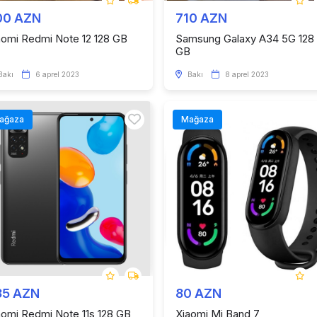
00 AZN
710 AZN
aomi Redmi Note 12 128 GB
Samsung Galaxy A34 5G 128
GB
Bakı
6 aprel 2023
Bakı
8 aprel 2023
ağaza
Mağaza
35 AZN
80 AZN
aomi Redmi Note 11s 128 GB
Xiaomi Mi Band 7