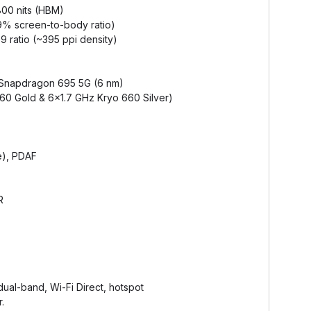
800 nits (HBM)
.9% screen-to-body ratio)
9 ratio (~395 ppi density)
Snapdragon 695 5G (6 nm)
60 Gold & 6x1.7 GHz Kryo 660 Silver)
e), PDAF
R
dual-band, Wi-Fi Direct, hotspot
.