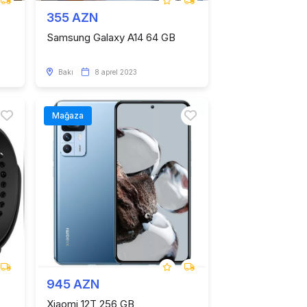
355 AZN
Samsung Galaxy A14 64 GB
Bakı
8 aprel 2023
Mağaza
945 AZN
Xiaomi 12T 256 GB