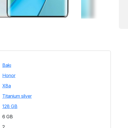
Bakı
Honor
X8a
Titanium silver
128 GB
6 GB
2