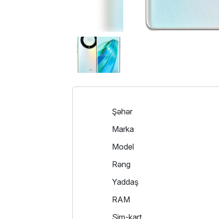
Şəhər
Marka
Model
Rəng
Yaddaş
RAM
Sim-kart