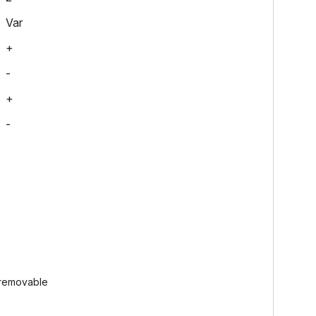
Var
+
-
+
-
-removable