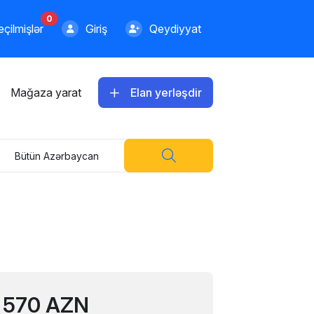
0
çilmişlər
Giriş
Qeydiyyat
Mağaza yarat
Elan yerləşdir
Bütün Azərbaycan
570 AZN