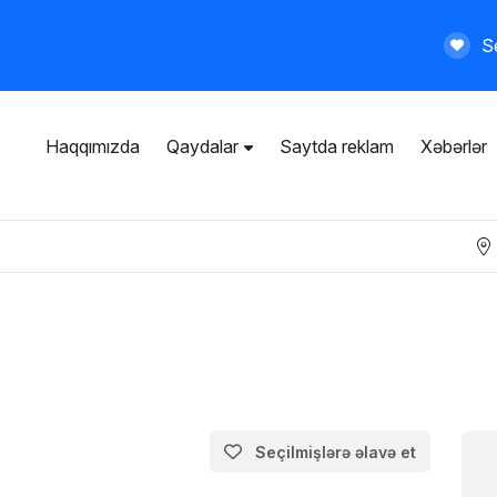
Se
Haqqımızda
Qaydalar
Saytda reklam
Xəbərlər
İstifadəçi razılaşması
Ümumi qaydalar
Məxfilik siyasəti
Ödənişli xidmətlər
Seçilmişlərə əlavə et