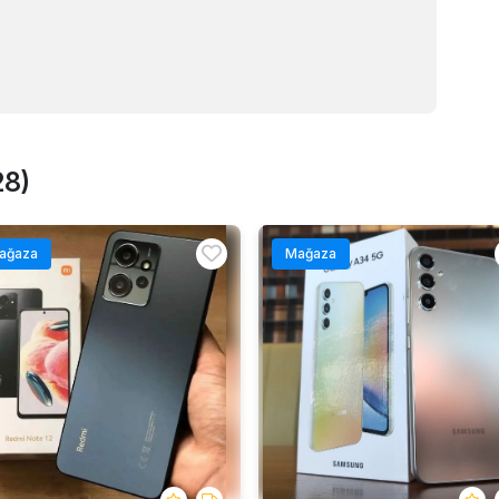
28)
ağaza
Mağaza