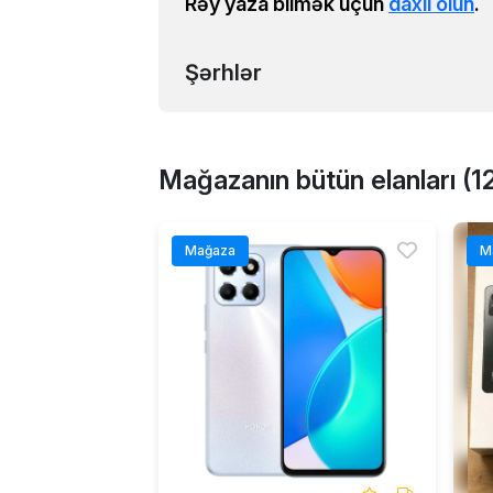
Rəy yaza bilmək üçün
daxil olun
.
Şərhlər
Mağazanın bütün elanları (1
Mağaza
M