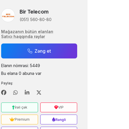
Bir Telecom
(051) 560-80-80
Mağazanın bütün elanları
Satıcı haqqında rəylər
Zəng et
Elanın nömrəsi: 5449
Bu elana 0 abunə var
Paylaş:
İrəli çək
VIP
Premium
Rəngli