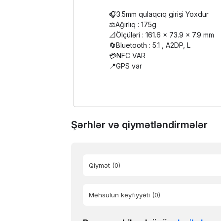
🎧3.5mm qulaqcıq girişi Yoxdur
⚖️Ağırlıq : 175g
📐Ölçüləri : 161.6 x 73.9 x 7.9 mm
🔄Bluetooth : 5.1 , A2DP, L
💳NFC VAR
📍GPS var
Şərhlər və qiymətləndirmələr
Qiymət
(0)
Məhsulun keyfiyyəti
(0)