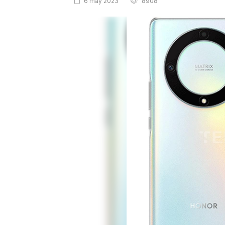
6 may 2023
8908