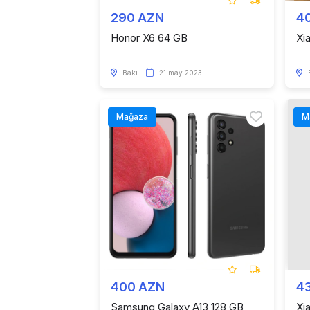
290 AZN
4
Honor X6 64 GB
Xi
Bakı
21 may 2023
Mağaza
M
400 AZN
4
Samsung Galaxy A13 128 GB
Xi