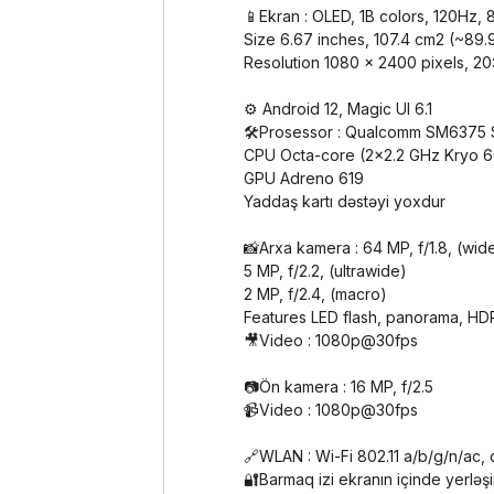
📱Ekran : OLED, 1B colors, 120Hz, 
Size 6.67 inches, 107.4 cm2 (~89
Resolution 1080 x 2400 pixels, 20:
⚙️ Android 12, Magic UI 6.1
🛠Prosessor : Qualcomm SM6375 
CPU Octa-core (2x2.2 GHz Kryo 6
GPU Adreno 619
Yaddaş kartı dəstəyi yoxdur
📸Arxa kamera : 64 MP, f/1.8, (wid
5 MP, f/2.2, (ultrawide)
2 MP, f/2.4, (macro)
Features LED flash, panorama, HD
🎥Video : 1080p@30fps
📷Ön kamera : 16 MP, f/2.5
📹Video : 1080p@30fps
🔗WLAN : Wi-Fi 802.11 a/b/g/n/ac, 
🔐Barmaq izi ekranın içinde yerləşir