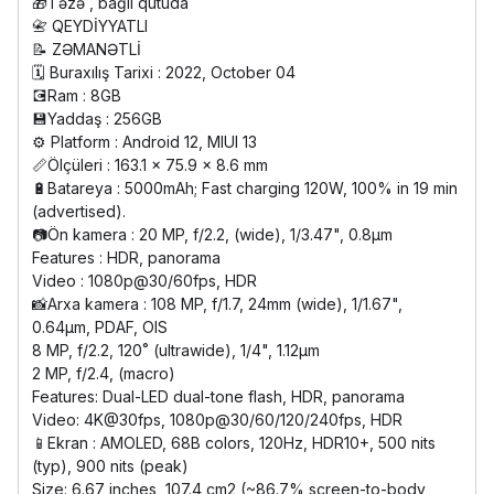
🎁Təzə , bağlı qutuda
📇 QEYDİYYATLI
📝 ZƏMANƏTLİ
🗓️ Buraxılış Tarixi : 2022, October 04
💽Ram : 8GB
💾Yaddaş : 256GB
⚙️ Platform : Android 12, MIUI 13
📏Ölçüleri : 163.1 x 75.9 x 8.6 mm
🔋Batareya : 5000mAh; Fast charging 120W, 100% in 19 min
(advertised).
📷Ön kamera : 20 MP, f/2.2, (wide), 1/3.47", 0.8µm
Features : HDR, panorama
Video : 1080p@30/60fps, HDR
📸Arxa kamera : 108 MP, f/1.7, 24mm (wide), 1/1.67",
0.64µm, PDAF, OIS
8 MP, f/2.2, 120˚ (ultrawide), 1/4", 1.12µm
2 MP, f/2.4, (macro)
Features: Dual-LED dual-tone flash, HDR, panorama
Video: 4K@30fps, 1080p@30/60/120/240fps, HDR
📱Ekran : AMOLED, 68B colors, 120Hz, HDR10+, 500 nits
(typ), 900 nits (peak)
Size: 6.67 inches, 107.4 cm2 (~86.7% screen-to-body