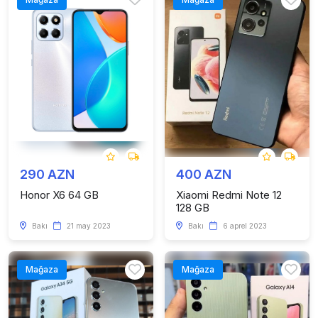
290 AZN
400 AZN
Honor X6 64 GB
Xiaomi Redmi Note 12
128 GB
Bakı
21 may 2023
Bakı
6 aprel 2023
Mağaza
Mağaza