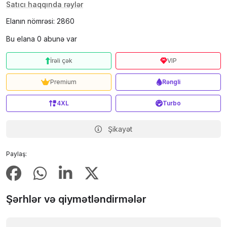
Satıcı haqqında rəylər
Elanın nömrəsi: 2860
Bu elana 0 abunə var
İrəli çək
VIP
Premium
Rəngli
4XL
Turbo
Şikayət
Paylaş:
Şərhlər və qiymətləndirmələr