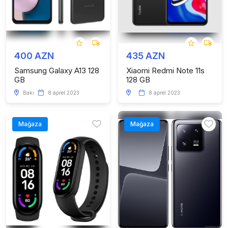
400 AZN
435 AZN
Samsung Galaxy A13 128
Xiaomi Redmi Note 11s
GB
128 GB
Bakı
8 aprel 2023
8 aprel 2023
Mağaza
Mağaza