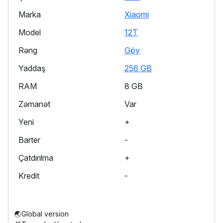
Marka
Xiaomi
Model
12T
Rəng
Göy
Yaddaş
256 GB
RAM
8 GB
Zəmanət
Var
Yeni
+
Barter
-
Çatdırılma
+
Kredit
-
🌏Global version