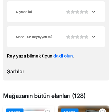
Qiymət
(0)
Məhsulun keyfiyyəti
(0)
Rəy yaza bilmək üçün
daxil olun
.
Şərhlər
Mağazanın bütün elanları (128)
Mağaza
Mağaza