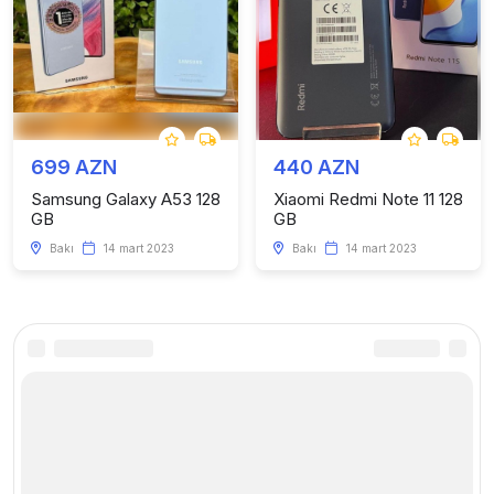
699 AZN
440 AZN
Samsung Galaxy A53 128
Xiaomi Redmi Note 11 128
GB
GB
Bakı
14 mart 2023
Bakı
14 mart 2023
Kataloq
Faydalı linklər
Telefonlar
Haqqımızda