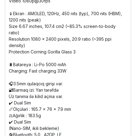
Video 1080p@30fps
📱Ekran : AMOLED, 120Hz, 450 nits (typ), 700 nits (HBM),
1200 nits (peak)
Size 6.67 inches, 107.4 cm2 (~85.3% screen-to-body
ratio)
Resolution 1080 x 2400 pixels, 20:9 ratio (~395 ppi
density)
Protection Corning Gorilla Glass 3
🔋Batareya : Li-Po 5000 mAh
Charging: Fast charging 33W
🎧3.5mm qulaqcıq girişi var.
🔐Barmaq izi: Yan tərəfdə
Üz tanıma ilə kilid açma var.
✔️ Dual Sim
📏Ölçüləri : 165.7 x 76 x 7.9 mm
⚖️Ağırlık : 183.5g
✔️ Dual Sim
(Nano-SIM, ikili bekleme)
🔄Bluetooth: 5.0 , A2DP, LE