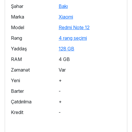
Şəhər
Bakı
Marka
Xiaomi
Model
Redmi Note 12
Rəng
4 rəng seçimi
Yaddaş
128 GB
RAM
4 GB
Zəmanət
Var
Yeni
+
Barter
-
Çatdırılma
+
Kredit
-