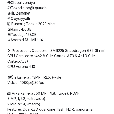
🌍Global versiya
🎁Təzədir, bağlı qutuda
📝1İL Zəmanət
📇Qeydiyyatlı
🗓️ Buraxılış Tarixi : 2023 Mart
💽Ram : 4/6GB
💾Yaddaş : 128GB
⚙️Android 13 , MIUI 14
🛠️ Prosessor : Qualcomm SM6225 Snapdragon 685 (6 nm)
CPU Octa-core (4x2.8 GHz Cortex-A73 & 4x1.9 GHz
Cortex-A53)
GPU Adreno 610
📷Ön kamera : 13MP, f/2.5, (wide)
Video : 1080p@30fps
📸 Arxa kamera : 50 MP, f/1.8, (wide), PDAF
8 MP, f/2.2, (ultrawide)
2 MP, f/2.4, (macro)
Features Dual-LED dual-tone flash, HDR, panorama