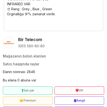
İNFRARED VAR
🎨 Rəng : Grey , Blue , Green
Orginallığa 💯% zəmanət verilir.
Bir Telecom
(051) 560-80-80
Mağazanın bütün elanları
Satıcı haqqında rəylər
Elanın nömrəsi: 2846
Bu elana 0 abunə var
İrəli çək
VIP
Premium
Rəngli