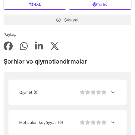
4XL
Turbo
Şikayət
Paylaş:
Şərhlər və qiymətləndirmələr
Qiymət
(0)
Məhsulun keyfiyyəti
(0)