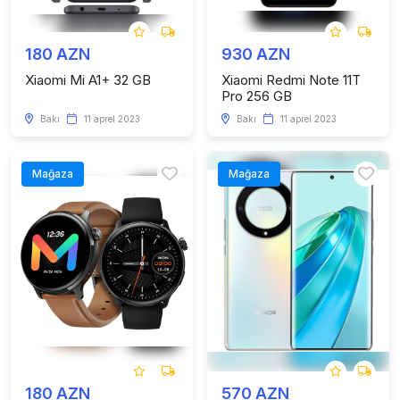
180 AZN
930 AZN
Xiaomi Mi A1+ 32 GB
Xiaomi Redmi Note 11T
Pro 256 GB
Bakı
11 aprel 2023
Bakı
11 aprel 2023
Mağaza
Mağaza
180 AZN
570 AZN