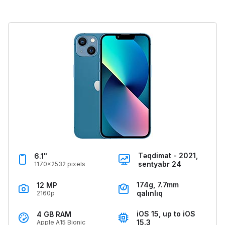
Təqdimat - 2021,
6.1"
sentyabr 24
1170x2532 pixels
174g, 7.7mm
12 MP
qalınlıq
2160p
iOS 15, up to iOS
4 GB RAM
15.3
Apple A15 Bionic