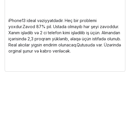
iPhone13 ideal vəziyyətdədir. Heç bir problemi
yoxdur.Zavod 87% pil. Ustada olmayıb hər şeyi zavoddur.
Xanım işlədib və 2 ci telefon kimi işlədilib iş üçün. Alınandan
içərisində 2,3 proqram yüklənib, əlaqə üçün istifadə olunub.
Real alıcılar yigsin endirim olunacaq.Qutusuda var. Üzərində
orginal şunur və kabro veriləcək.