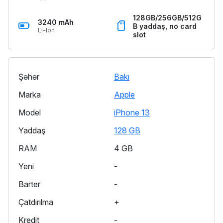
128GB/256GB/512G
3240 mAh
B yaddaş, no card
Li-Ion
slot
Şəhər
Bakı
Marka
Apple
Model
iPhone 13
Yaddaş
128 GB
RAM
4 GB
Yeni
-
Barter
-
Çatdırılma
+
Kredit
-