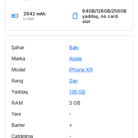
64GB/128GB/256GB
2942 mAh
yaddaş, no card
Li-Ion
slot
Şəhər
Bakı
Marka
Apple
Model
iPhone XR
Rəng
Sarı
Yaddaş
128 GB
RAM
3 GB
Yeni
-
Barter
+
Çatdırılma
-