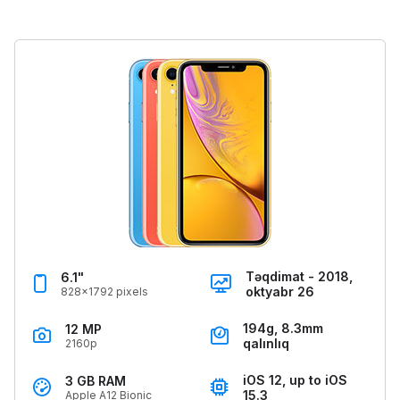
Təqdimat - 2018,
6.1"
oktyabr 26
828x1792 pixels
194g, 8.3mm
12 MP
qalınlıq
2160p
iOS 12, up to iOS
3 GB RAM
15.3
Apple A12 Bionic