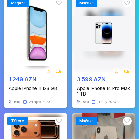
Mağaza
Mağaza
1 249 AZN
3 599 AZN
Apple iPhone 11 128 GB
Apple iPhone 14 Pro Max
1 TB
Bakı
24 aprel 2023
Bakı
11 may 2023
TStore
Mağaza