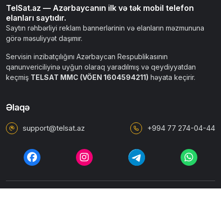
TelSat.az — Azərbaycanın ilk və tək mobil telefon
elanları saytıdır.
Saytın rəhbərliyi reklam bannerlərinin və elanların məzmununa
görə məsuliyyət daşımır.
Servisin inzibatçılığını Azərbaycan Respublikasının
qanunvericiliyinə uyğun olaraq yaradılmış və qeydiyyatdan
keçmiş
TELSAT MMC (VÖEN 1604594211)
həyata keçirir.
Əlaqə
support@telsat.az
+994 77 274-04-44
İstifadəçi razılaşması
Ümumi qaydalar
Məxfilik siyasəti
© 2010 - 2026 TELTAP.AZ. Bütün hüquqlar qorunur.