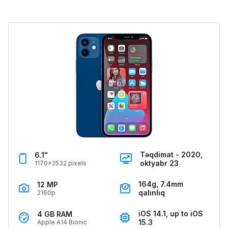
Təqdimat - 2020,
6.1"
oktyabr 23
1170x2532 pixels
164g, 7.4mm
12 MP
qalınlıq
2160p
iOS 14.1, up to iOS
4 GB RAM
15.3
Apple A14 Bionic