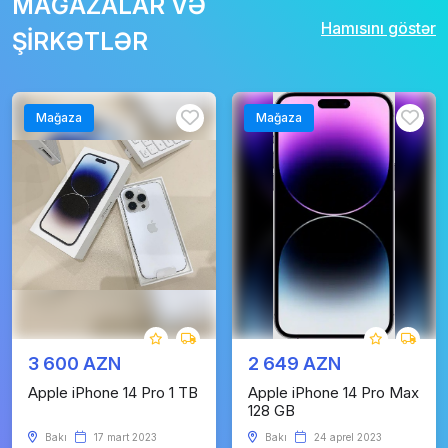
MAĞAZALAR VƏ
Hamısını göstər
ŞİRKƏTLƏR
Mağaza
Mağaza
3 600 AZN
2 649 AZN
Apple iPhone 14 Pro 1 TB
Apple iPhone 14 Pro Max
128 GB
Bakı
17 mart 2023
Bakı
24 aprel 2023