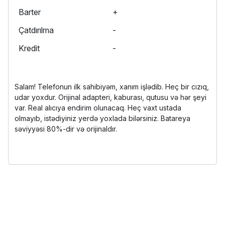
Barter
+
Çatdırılma
-
Kredit
-
Salam! Telefonun ilk sahibiyəm, xanım işlədib. Heç bir cızıq,
udar yoxdur. Orijinal adapteri, kaburası, qutusu və hər şeyi
var. Real alıcıya endirim olunacaq. Heç vaxt ustada
olmayıb, istədiyiniz yerdə yoxlada bilərsiniz. Batareya
səviyyəsi 80%-dir və orijinaldır.