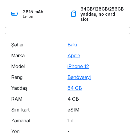
64GB/128GB/256GB
2815 mAh
yaddaş, no card
Li-Ion
slot
Şəhər
Bakı
Marka
Apple
Model
iPhone 12
Rəng
Bənövşəyi
Yaddaş
64 GB
RAM
4 GB
Sim-kart
eSIM
Zəmanət
1 il
Yeni
-