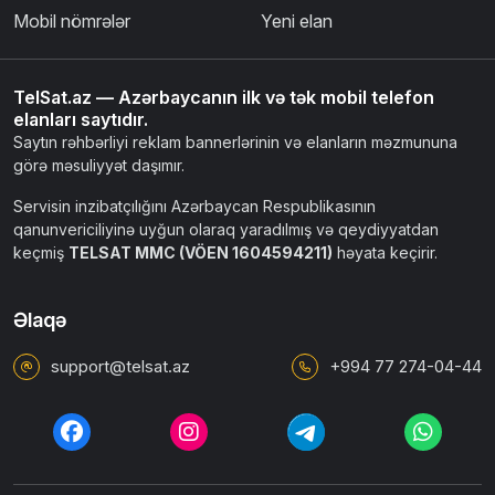
Mobil nömrələr
Yeni elan
TelSat.az — Azərbaycanın ilk və tək mobil telefon
elanları saytıdır.
Saytın rəhbərliyi reklam bannerlərinin və elanların məzmununa
görə məsuliyyət daşımır.
Servisin inzibatçılığını Azərbaycan Respublikasının
qanunvericiliyinə uyğun olaraq yaradılmış və qeydiyyatdan
keçmiş
TELSAT MMC (VÖEN 1604594211)
həyata keçirir.
Əlaqə
support@telsat.az
+994 77 274-04-44