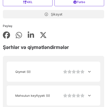
4XL
Turbo
Şikayət
Paylaş:
Şərhlər və qiymətləndirmələr
Qiymət
(0)
Məhsulun keyfiyyəti
(0)