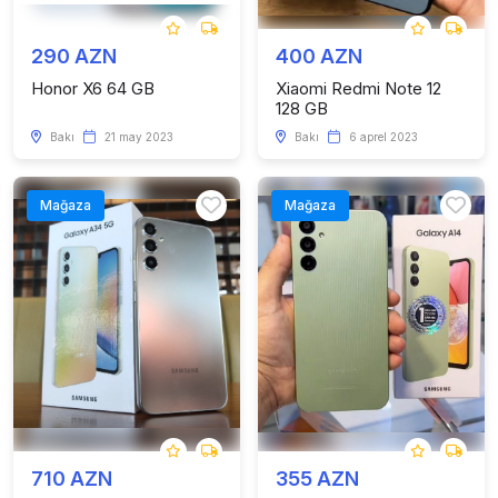
290 AZN
400 AZN
Honor X6 64 GB
Xiaomi Redmi Note 12
128 GB
Bakı
21 may 2023
Bakı
6 aprel 2023
Mağaza
Mağaza
710 AZN
355 AZN