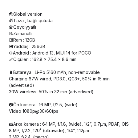
🌏Global version
🎁Təzə , bağlı qutuda
📇Qeydiyyatlı
📝Zəmanətli
💽Ram : 12GB
💾Yaddaş : 256GB
⚙️Android : Android 13, MIUI 14 for POCO
📏Ölçüleri : 162.8 x 75.4 x 8.6 mm
🔋Batareya : Li-Po 5160 mAh, non-removable
Charging 67W wired, PD3.0, QC3+, 50% in 15 min
(advertised)
30W wireless, 50% in 32 min (advertised)
📷Ön kamera : 16 MP, f/2.5, (wide)
Video 1080p@30/60fps
📸Arxa kamera : 64 MP, f/1.8, (wide), 1/2”, 0.7µm, PDAF, OIS
8 MP, f/2.2, 120˚ (ultrawide), 1/4”, 1.12µm
2 MP, f/2.4, (macro)