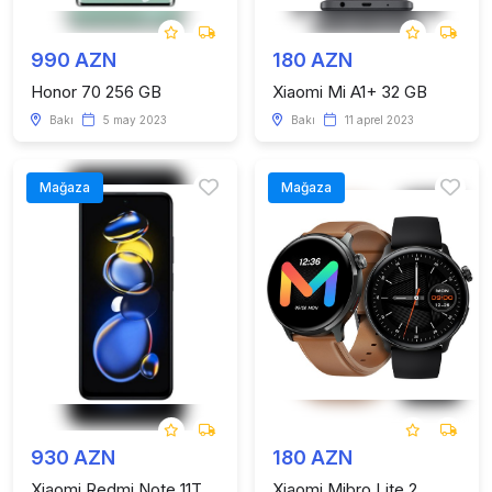
990 AZN
180 AZN
Honor 70 256 GB
Xiaomi Mi A1+ 32 GB
Bakı
5 may 2023
Bakı
11 aprel 2023
Mağaza
Mağaza
930 AZN
180 AZN
Xiaomi Redmi Note 11T
Xiaomi Mibro Lite 2