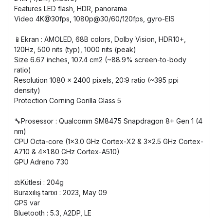
Features LED flash, HDR, panorama
Video 4K@30fps, 1080p@30/60/120fps, gyro-EIS
📱Ekran : AMOLED, 68B colors, Dolby Vision, HDR10+,
120Hz, 500 nits (typ), 1000 nits (peak)
Size 6.67 inches, 107.4 cm2 (~88.9% screen-to-body
ratio)
Resolution 1080 x 2400 pixels, 20:9 ratio (~395 ppi
density)
Protection Corning Gorilla Glass 5
🔧Prosessor : Qualcomm SM8475 Snapdragon 8+ Gen 1 (4
nm)
CPU Octa-core (1x3.0 GHz Cortex-X2 & 3x2.5 GHz Cortex-
A710 & 4x1.80 GHz Cortex-A510)
GPU Adreno 730
⚖️Kütlesi : 204g
Buraxılış tarixi : 2023, May 09
GPS var
Bluetooth : 5.3, A2DP, LE