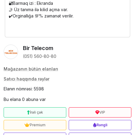
🔐Barmaq izi : Ekranda
🤳 Üz tanıma ilə kilid açma var.
✔️Orginallığa 💯% zəmanət verilir.
Bir Telecom
(051) 560-80-80
Mağazanın bütün elanları
Satıcı haqqında rəylər
Elanın nömrəsi: 5598
Bu elana 0 abunə var
İrəli çək
VIP
Premium
Rəngli