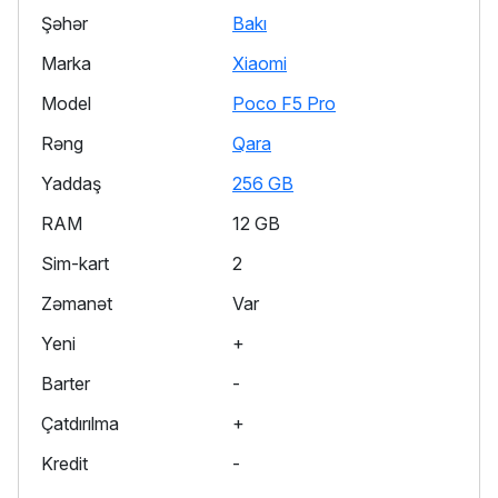
Şəhər
Bakı
Marka
Xiaomi
Model
Poco F5 Pro
Rəng
Qara
Yaddaş
256 GB
RAM
12 GB
Sim-kart
2
Zəmanət
Var
Yeni
+
Barter
-
Çatdırılma
+
Kredit
-