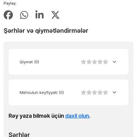
Paylaş:
Şərhlər və qiymətləndirmələr
Qiymət
(0)
Məhsulun keyfiyyəti
(0)
Rəy yaza bilmək üçün
daxil olun
.
Şərhlər