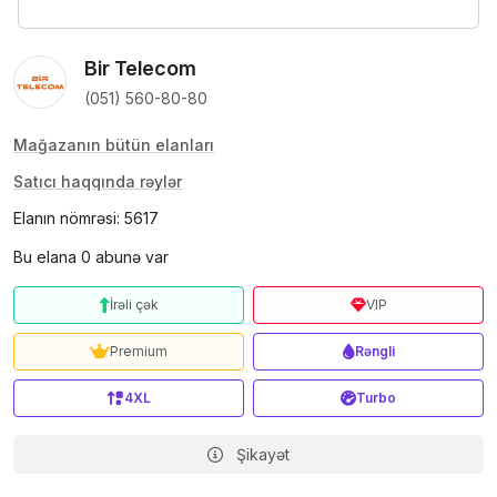
Bir Telecom
(051) 560-80-80
Mağazanın bütün elanları
Satıcı haqqında rəylər
Elanın nömrəsi: 5617
Bu elana 0 abunə var
İrəli çək
VIP
Premium
Rəngli
4XL
Turbo
Şikayət