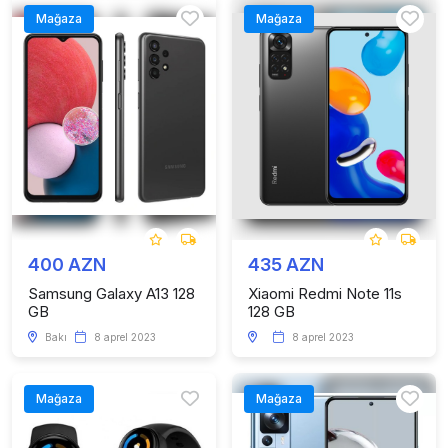
Mağaza
Mağaza
400 AZN
435 AZN
Samsung Galaxy A13 128
Xiaomi Redmi Note 11s
GB
128 GB
Bakı
8 aprel 2023
8 aprel 2023
Mağaza
Mağaza