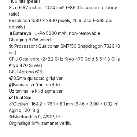
1100 nits (peak)
Size 6.67 inches, 107.4 cm2 (~86.0% screen-to-body
ratio)
Resolution 1080 x 2400 pixels, 20:9 ratio (~395 ppi
density)
🔋Batareya : Li-Po 5000 mAh, non-removable
Charging 67W wired
🛠️ Prosessor : Qualcomm SM7150 Snapdragon 732G (8
nm)
CPU Octa-core (2x2.2 GHz Kryo 470 Gold & 6x1.8 GHz
Kryo 470 Silver)
GPU Adreno 618
🎧3.5mm qulaqcıq girişi var.
🔐Barmaq izi: Yan terefde
Üz tanıma ilə kilid açma var.
✔️ Dual Sim
📏Ölçüləri : 164.2 x 76.1 x 8.1 mm (6.46 x 3.00 x 0.32 in)
Ağirliq : 201.8 g
🔄Bluetooth: 5.0, A2DP, LE
Orginallığa 💯% zəmanət verilir.