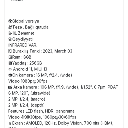
🌍Global versiya
🎁Təzə . Bağlı qutuda
📝1İL Zəmanət
📇Qeydiyyatlı
İNFRARED VAR.
🗓️ Buraxılış Tarixi : 2023, March 03
💽Ram : 8GB
💾Yaddaş : 256GB
⚙️ Android 11, MIUI 13
📷Ön kamera : 16 MP, f/2.4, (wide)
Video 1080p@30fps
📸 Arxa kamera : 108 MP, f/1.9, (wide), 1/1.52”, 0.7µm, PDAF
8 MP, 120˚, (ultrawide)
2 MP, f/2.4, (macro)
2 MP, f/2.4, (depth)
Features LED flash, HDR, panorama
Video 4K@30fps, 1080p@30/60fps
📱Ekran : AMOLED, 120Hz, Dolby Vision, 700 nits (HBM),