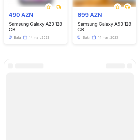
490 AZN
699 AZN
Samsung Galaxy A23 128
Samsung Galaxy A53 128
GB
GB
Bakı
14 mart 2023
Bakı
14 mart 2023
Kataloq
Faydalı linklər
Telefonlar
Haqqımızda
Kompüter və Planşetlər
Saytda reklam
Smart cihazlar
Xəbərlər