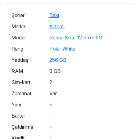
Şəhər
Bakı
Marka
Xiaomi
Model
Redmi Note 12 Pro+ 5G
Rəng
Polar White
Yaddaş
256 GB
RAM
8 GB
Sim-kart
2
Zəmanət
Var
Yeni
+
Barter
-
Çatdırılma
+
Kredit
-