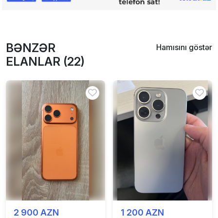
BƏNZƏR
Hamısını göstər
ELANLAR (22)
2 900 AZN
1 200 AZN