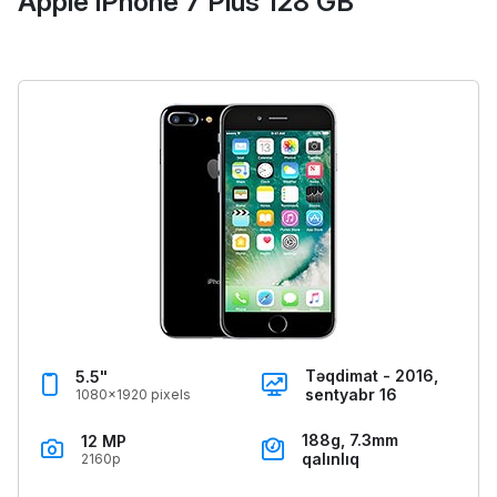
Apple iPhone 7 Plus 128 GB
Təqdimat - 2016,
5.5"
sentyabr 16
1080x1920 pixels
188g, 7.3mm
12 MP
qalınlıq
2160p