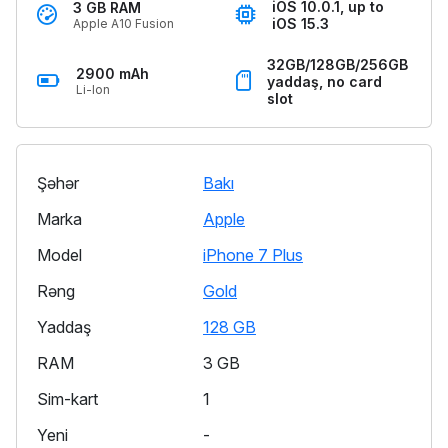
iOS 10.0.1, up to
3 GB RAM
iOS 15.3
Apple A10 Fusion
32GB/128GB/256GB
2900 mAh
yaddaş, no card
Li-Ion
slot
Şəhər
Bakı
Marka
Apple
Model
iPhone 7 Plus
Rəng
Gold
Yaddaş
128 GB
RAM
3 GB
Sim-kart
1
Yeni
-