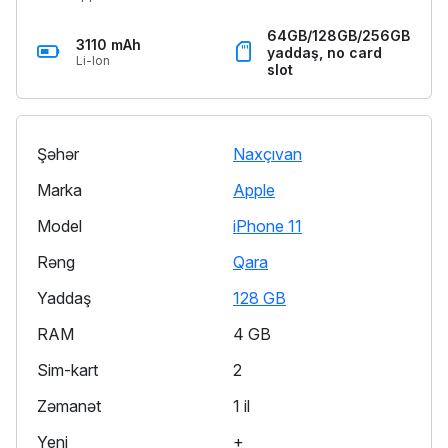
64GB/128GB/256GB
3110 mAh
yaddaş, no card
Li-Ion
slot
Şəhər
Naxçıvan
Marka
Apple
Model
iPhone 11
Rəng
Qara
Yaddaş
128 GB
RAM
4 GB
Sim-kart
2
Zəmanət
1 il
Yeni
+