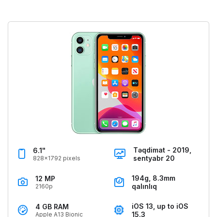
Təqdimat - 2019,
6.1"
sentyabr 20
828x1792 pixels
194g, 8.3mm
12 MP
qalınlıq
2160p
iOS 13, up to iOS
4 GB RAM
15.3
Apple A13 Bionic