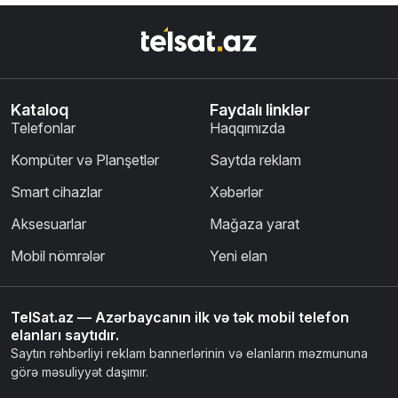
Kataloq
Faydalı linklər
Telefonlar
Haqqımızda
Kompüter və Planşetlər
Saytda reklam
Smart cihazlar
Xəbərlər
Aksesuarlar
Mağaza yarat
Mobil nömrələr
Yeni elan
TelSat.az — Azərbaycanın ilk və tək mobil telefon
elanları saytıdır.
Saytın rəhbərliyi reklam bannerlərinin və elanların məzmununa
görə məsuliyyət daşımır.