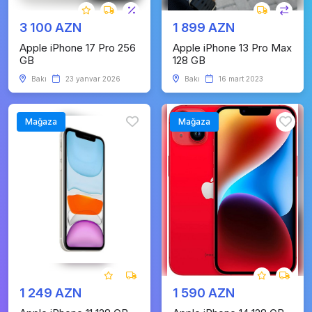
3 100 AZN
1 899 AZN
Apple iPhone 17 Pro 256
Apple iPhone 13 Pro Max
GB
128 GB
Bakı
23 yanvar 2026
Bakı
16 mart 2023
Mağaza
Mağaza
1 249 AZN
1 590 AZN