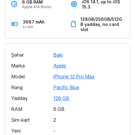
iOS 14.1, up to iOS
6 GB RAM
15.3
Apple A14 Bionic
128GB/256GB/512G
3687 mAh
B yaddaş, no card
Li-Ion
slot
Şəhər
Bakı
Marka
Apple
Model
iPhone 12 Pro Max
Rəng
Pacific Blue
Yaddaş
128 GB
RAM
6 GB
Sim-kart
2
Yeni
-