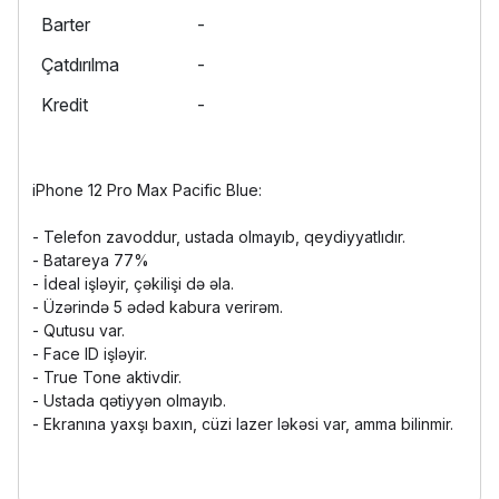
Barter
-
Çatdırılma
-
Kredit
-
iPhone 12 Pro Max Pacific Blue:
- Telefon zavoddur, ustada olmayıb, qeydiyyatlıdır.
- Batareya 77%
- İdeal işləyir, çəkilişi də əla.
- Üzərində 5 ədəd kabura verirəm.
- Qutusu var.
- Face ID işləyir.
- True Tone aktivdir.
- Ustada qətiyyən olmayıb.
- Ekranına yaxşı baxın, cüzi lazer ləkəsi var, amma bilinmir.