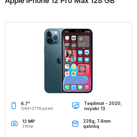
Apple iPhone 12 Pro Max 128 GB
Təqdimat - 2020,
6.7"
noyabr 13
1284x2778 pixels
228g, 7.4mm
12 MP
qalınlıq
2160p