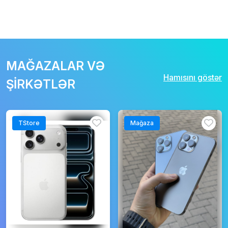
MAĞAZALAR VƏ
Hamısını göstər
ŞİRKƏTLƏR
TStore
Mağaza