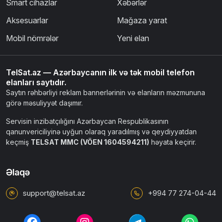
Smart cihazlar
Xəbərlər
Aksesuarlar
Mağaza yarat
Mobil nömrələr
Yeni elan
TelSat.az — Azərbaycanın ilk və tək mobil telefon
elanları saytıdır.
Saytın rəhbərliyi reklam bannerlərinin və elanların məzmununa
görə məsuliyyət daşımır.
Servisin inzibatçılığını Azərbaycan Respublikasının
qanunvericiliyinə uyğun olaraq yaradılmış və qeydiyyatdan
keçmiş
TELSAT MMC (VÖEN 1604594211)
həyata keçirir.
Əlaqə
support@telsat.az
+994 77 274-04-44