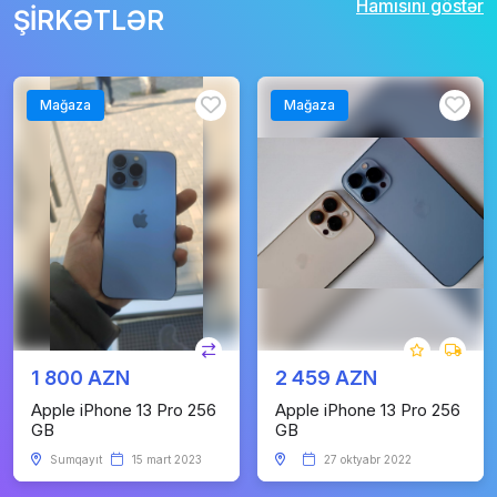
Hamısını göstər
ŞİRKƏTLƏR
Mağaza
Mağaza
1 800 AZN
2 459 AZN
Apple iPhone 13 Pro 256
Apple iPhone 13 Pro 256
GB
GB
Sumqayıt
15 mart 2023
27 oktyabr 2022