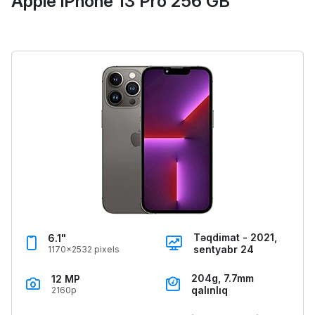
Apple iPhone 13 Pro 256 GB
Təqdimat - 2021,
6.1"
sentyabr 24
1170x2532 pixels
204g, 7.7mm
12 MP
qalınlıq
2160p