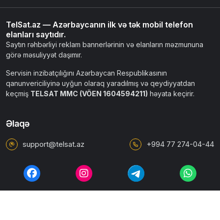
TelSat.az — Azərbaycanın ilk və tək mobil telefon
elanları saytıdır.
Saytın rəhbərliyi reklam bannerlərinin və elanların məzmununa
görə məsuliyyət daşımır.
Servisin inzibatçılığını Azərbaycan Respublikasının
qanunvericiliyinə uyğun olaraq yaradılmış və qeydiyyatdan
keçmiş
TELSAT MMC (VÖEN 1604594211)
həyata keçirir.
Əlaqə
support@telsat.az
+994 77 274-04-44
İstifadəçi razılaşması
Ümumi qaydalar
Məxfilik siyasəti