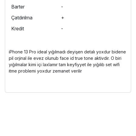
Barter
-
Çatdırılma
+
Kredit
-
iPhone 13 Pro ideal yığılmadı deyişen detalı yoxdur bidene
pil orjinal ile evez olunub face id true tone aktivdir. O biri
yığılmalar kimi içi laxlamır tam keyfiyyet ile yığılıb set wifi
itme problemi yoxdur zemanet verilir