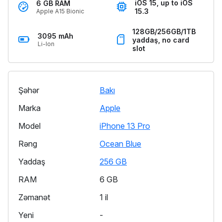
iOS 15, up to iOS
6 GB RAM
15.3
Apple A15 Bionic
128GB/256GB/1TB
3095 mAh
yaddaş, no card
Li-Ion
slot
Şəhər
Bakı
Marka
Apple
Model
iPhone 13 Pro
Rəng
Ocean Blue
Yaddaş
256 GB
RAM
6 GB
Zəmanət
1 il
Yeni
-