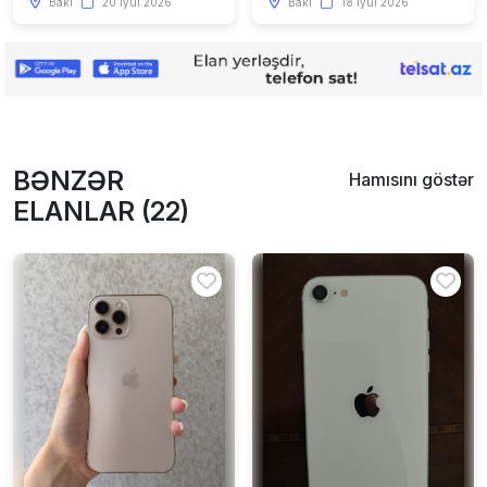
Bakı
20 iyul 2026
Bakı
18 iyul 2026
BƏNZƏR
Hamısını göstər
ELANLAR (22)